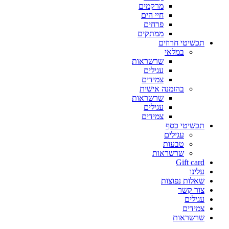
מרקמים
חיי הים
פרחים
ממתקים
תכשיטי חרוזים
במלאי
שרשראות
עגילים
צמידים
בהזמנה אישית
שרשראות
עגילים
צמידים
תכשיטי כסף
עגילים
טבעות
שרשראות
Gift card
עלינו
שאלות נפוצות
צור קשר
עגילים
צמידים
שרשראות