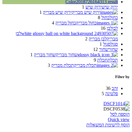
ירוק שיש
ירוק שיש
1
ירוק שיש מבריק
ירוק שיש מבריק
1
כחול
כחול
8
כחול מבריק
כחול מבריק
4
לבן
לבן
16
לבן
מבריק
לבן מבריק
2
סגול
סגול
1
שחור
שחור
12
שחור מבריק
שחור מבריק
1
תכלת
תכלת
9
תכלת מבריק
תכלת מבריק
3
Filter by
זהב
36
פלטינה
5
הוספה לסל
Quick view
הוסף לרשימת המשאלות