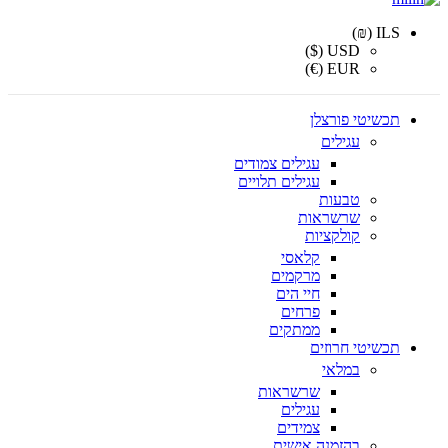
ILS (₪)
USD ($)
EUR (€)
תכשיטי פורצלן
עגילים
עגילים צמודים
עגילים תלויים
טבעות
שרשראות
קולקציות
קלאסי
מרקמים
חיי הים
פרחים
ממתקים
תכשיטי חרוזים
במלאי
שרשראות
עגילים
צמידים
בהזמנה אישית