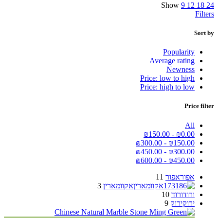
Show
9
12
18
24
Filters
Sort by
Popularity
Average rating
Newness
Price: low to high
Price: high to low
Price filter
All
₪
150.00
-
₪
0.00
₪
300.00
-
₪
150.00
₪
450.00
-
₪
300.00
₪
600.00
-
₪
450.00
אפור
אפור
11
אקוומארין
אקוומארין
3
ורוד
ורוד
10
ירוק
ירוק
9