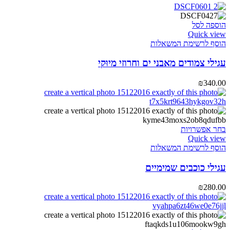
את
האפשרויות
בעמוד
הוספה לסל
המוצר
Quick view
הוסף לרשימת המשאלות
עגילי צמודים מאבני ים וחרוזי מיוּקי
₪
340.00
למוצר
בחר אפשרויות
זה
Quick view
יש
הוסף לרשימת המשאלות
מספר
סוגים.
עגילי כוכבים שמימיים
ניתן
לבחור
₪
280.00
את
האפשרויות
בעמוד
המוצר