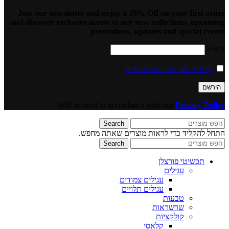
Join our newsletter and enjoy a 10% Off on your first order
and discover exclusive access to our new collections, upcoming
promotions, updates and special events
דוא״ל
קראתי ואני מסכיםה לתנאים
Will be used in accordance with our
Privacy Policy
Search
התחל להקליד כדי לראות מוצרים שאתה מחפש.
Search
תכשיטי פורצלן
עגילים
עגילים צמודים
עגילים תלויים
טבעות
שרשראות
קולקציות
קלאסי