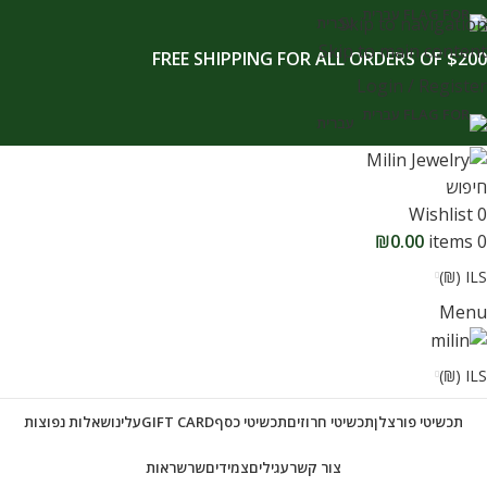
לתוכן
Skip to navigation
עברית
Skip to main content
FREE SHIPPING FOR ALL ORDERS OF $200
Login / Register
עברית
חיפוש
Wishlist
0
₪
0.00
items
0
ILS (₪)
Menu
ILS (₪)
תכשיטי פורצלן
תכשיטי חרוזים
תכשיטי כסף
GIFT CARD
עלינו
שאלות נפוצות
צור קשר
עגילים
צמידים
שרשראות