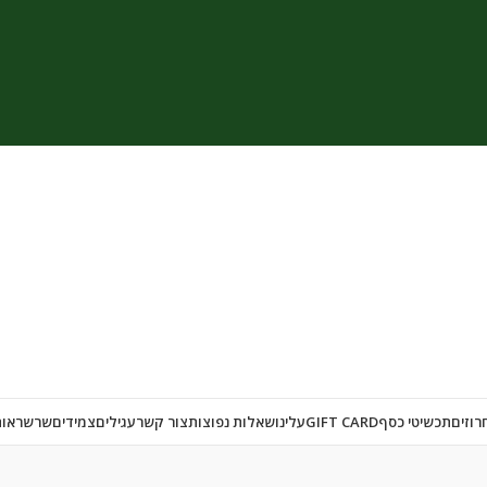
רוזים
תכשיטי כסף
GIFT CARD
עלינו
שאלות נפוצות
צור קשר
עגילים
צמידים
שרשראות