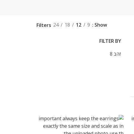
24
18
12
9
Show
Filters
FILTER BY
זהב
8