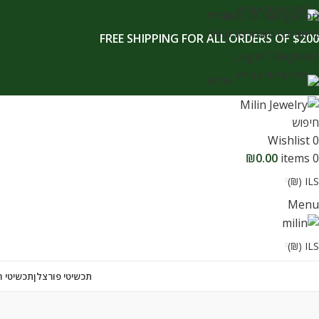
לתוכן
Skip to navigation
עברית
Skip to main content
FREE SHIPPING FOR ALL ORDERS OF $200
Login / Register
עברית
חיפוש
Wishlist
0
₪
0.00
items
0
ILS (₪)
Menu
ILS (₪)
תכשיטי פורצלן
תכשיטי ח