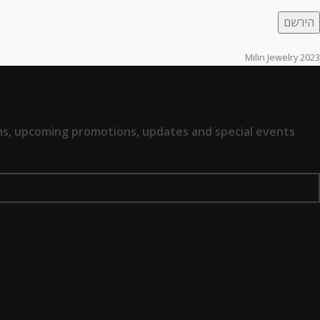
2023 Milin Jewelry
ions, upcoming promotions, updates and special events