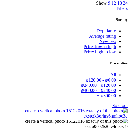
Show
9
12
18
24
Filters
Sort by
Popularity
Average rating
Newness
Price: low to high
Price: high to low
Price filter
All
₪
120.00
-
₪
0.00
₪
240.00
-
₪
120.00
₪
360.00
-
₪
240.00
+
₪
360.00
Sold out