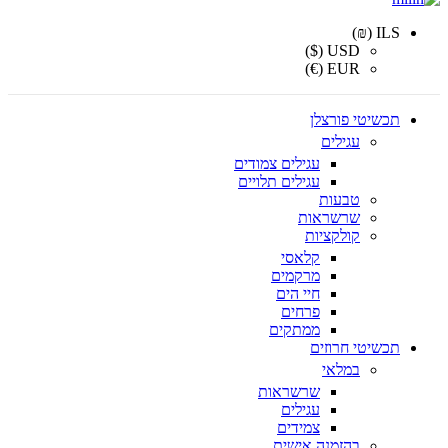
ILS (₪)
USD ($)
EUR (€)
תכשיטי פורצלן
עגילים
עגילים צמודים
עגילים תלויים
טבעות
שרשראות
קולקציות
קלאסי
מרקמים
חיי הים
פרחים
ממתקים
תכשיטי חרוזים
במלאי
שרשראות
עגילים
צמידים
בהזמנה אישית