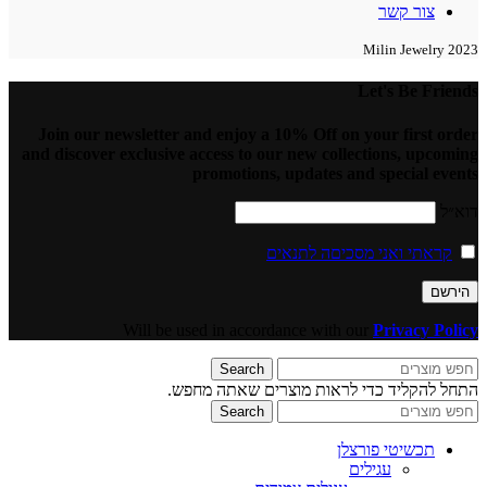
צור קשר
2023 Milin Jewelry
Let's Be Friends
Join our newsletter and enjoy a 10% Off on your first order
and discover exclusive access to our new collections, upcoming
promotions, updates and special events
דוא״ל
קראתי ואני מסכיםה לתנאים
Will be used in accordance with our
Privacy Policy
Search
התחל להקליד כדי לראות מוצרים שאתה מחפש.
Search
תכשיטי פורצלן
עגילים