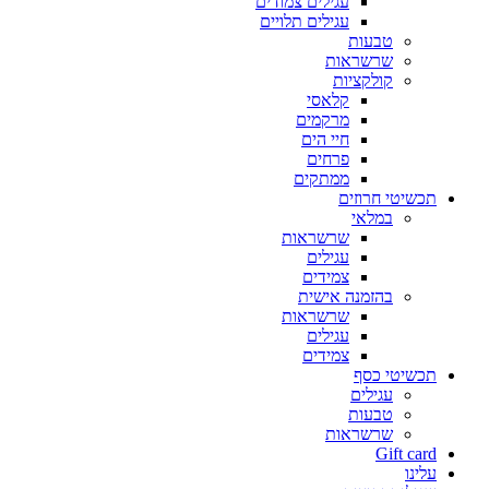
עגילים צמודים
עגילים תלויים
טבעות
שרשראות
קולקציות
קלאסי
מרקמים
חיי הים
פרחים
ממתקים
תכשיטי חרוזים
במלאי
שרשראות
עגילים
צמידים
בהזמנה אישית
שרשראות
עגילים
צמידים
תכשיטי כסף
עגילים
טבעות
שרשראות
Gift card
עלינו