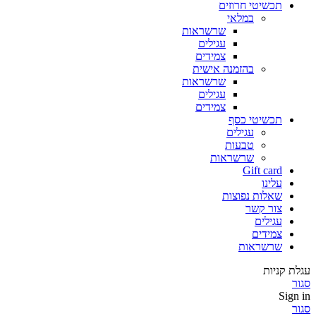
תכשיטי חרוזים
במלאי
שרשראות
עגילים
צמידים
בהזמנה אישית
שרשראות
עגילים
צמידים
תכשיטי כסף
עגילים
טבעות
שרשראות
Gift card
עלינו
שאלות נפוצות
צור קשר
עגילים
צמידים
שרשראות
עגלת קניות
סגור
Sign in
סגור