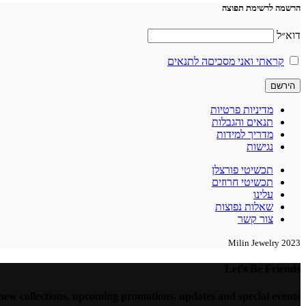
הרשמה לרשימת תפוצה
דוא״ל
קראתי ואני מסכיםה לתנאים
מדיניות פרטיות
תנאים והגבלות
מדריך למידות
נגישות
תכשיטי פורצלן
תכשיטי חרוזים
עלינו
שאלות נפוצות
צור קשר
2023 Milin Jewelry
Let's Be Friends
 new collections, upcoming promotions, updates and special events