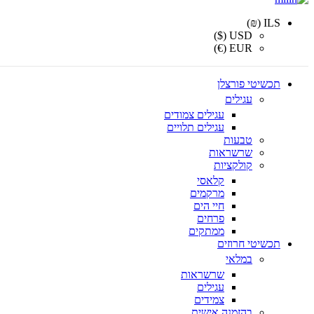
ILS (₪)
USD ($)
EUR (€)
תכשיטי פורצלן
עגילים
עגילים צמודים
עגילים תלויים
טבעות
שרשראות
קולקציות
קלאסי
מרקמים
חיי הים
פרחים
ממתקים
תכשיטי חרוזים
במלאי
שרשראות
עגילים
צמידים
בהזמנה אישית