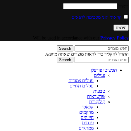
דוא״ל
קראתי ואני מסכיםה לתנאים
Will be used in accordance with our
Privacy Policy
Search
התחל להקליד כדי לראות מוצרים שאתה מחפש.
Search
תכשיטי פורצלן
עגילים
עגילים צמודים
עגילים תלויים
טבעות
שרשראות
קולקציות
קלאסי
מרקמים
חיי הים
פרחים
ממתקים