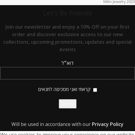
2023 Milin Jewelry
Let's Be Friends
Join our newsletter and enjoy a 10% Off on your first
order and discover exclusive access to our new
collections, upcoming promotions, updates and special
events
דוא״ל
קראתי ואני מסכיםה לתנאים
Will be used in accordance with our
Privacy Policy
We use cookies to improve your experience on our website.