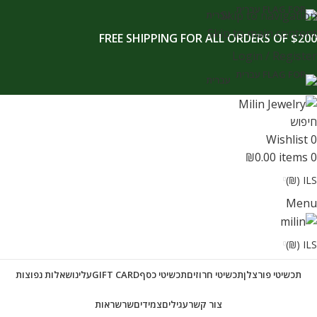
לתוכן
Skip to navigation
עברית
Skip to main content
FREE SHIPPING FOR ALL ORDERS OF $200
Login / Register
עברית
חיפוש
Wishlist
0
₪
0.00
items
0
ILS (₪)
Menu
ILS (₪)
תכשיטי פורצלן
תכשיטי חרוזים
תכשיטי כסף
GIFT CARD
עלינו
שאלות נפוצות
צור קשר
עגילים
צמידים
שרשראות