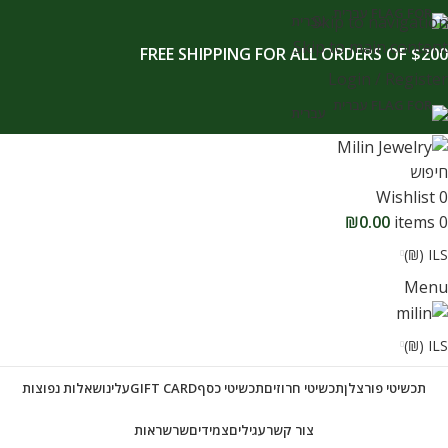
לתוכן
Skip to navigation
עברית
Skip to main content
FREE SHIPPING FOR ALL ORDERS OF $200
Login / Register
עברית
חיפוש
Wishlist
0
₪
0.00
items
0
ILS (₪)
Menu
ILS (₪)
תכשיטי פורצלן
תכשיטי חרוזים
תכשיטי כסף
GIFT CARD
עלינו
שאלות נפוצות
צור קשר
עגילים
צמידים
שרשראות