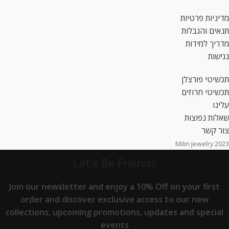
מדיניות פרטיות
תנאים והגבלות
מדריך למידות
נגישות
תכשיטי פורצלן
תכשיטי חרוזים
עלינו
שאלות נפוצות
צור קשר
2023 Milin Jewelry
Let's Be Friends
Join our newsletter and enjoy a 10% Off on your first
order and discover exclusive access to our new
collections, upcoming promotions, updates and special
events