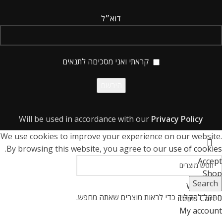
דוא״ל
קראתי ואני מסכיםה לתנאים
Will be used in accordance with our
Privacy Policy
We use cookies to improve your experience on our website.
.
By browsing this website, you agree to our
use of cookies
Accept
Shop
Search
Wishlist
0
התחל להקליד כדי לראות מוצרים שאתה מחפש.
items
Cart
0
My account