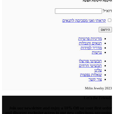
הרשמה לרשימת תפוצה
דוא״ל
קראתי ואני מסכיםה לתנאים
מדיניות פרטיות
תנאים והגבלות
מדריך למידות
נגישות
תכשיטי פורצלן
תכשיטי חרוזים
עלינו
שאלות נפוצות
צור קשר
2023 Milin Jewelry
Let's Be Friends
Join our newsletter and enjoy a 10% Off on your first order
and discover exclusive access to our new collections, upcoming