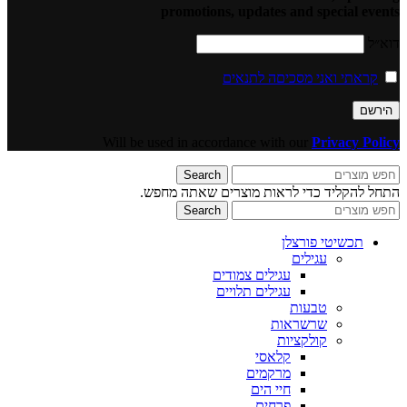
promotions, updates and special events
דוא״ל
קראתי ואני מסכיםה לתנאים
Will be used in accordance with our
Privacy Policy
Search
התחל להקליד כדי לראות מוצרים שאתה מחפש.
Search
תכשיטי פורצלן
עגילים
עגילים צמודים
עגילים תלויים
טבעות
שרשראות
קולקציות
קלאסי
מרקמים
חיי הים
פרחים