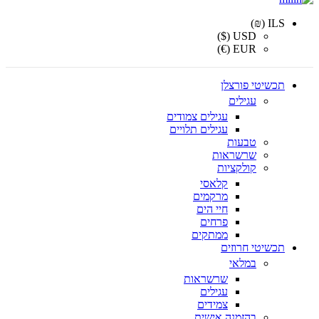
ILS (₪)
USD ($)
EUR (€)
תכשיטי פורצלן
עגילים
עגילים צמודים
עגילים תלויים
טבעות
שרשראות
קולקציות
קלאסי
מרקמים
חיי הים
פרחים
ממתקים
תכשיטי חרוזים
במלאי
שרשראות
עגילים
צמידים
בהזמנה אישית