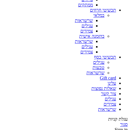
ממתקים
תכשיטי חרוזים
במלאי
שרשראות
עגילים
צמידים
בהזמנה אישית
שרשראות
עגילים
צמידים
תכשיטי כסף
עגילים
טבעות
שרשראות
Gift card
עלינו
שאלות נפוצות
צור קשר
עגילים
צמידים
שרשראות
עגלת קניות
סגור
Sign in