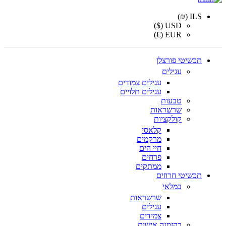
ILS (₪)
USD ($)
EUR (€)
תכשיטי פורצלן
עגילים
עגילים צמודים
עגילים תלויים
טבעות
שרשראות
קולקציות
קלאסי
מרקמים
חיי הים
פרחים
ממתקים
תכשיטי חרוזים
במלאי
שרשראות
עגילים
צמידים
בהזמנה אישית