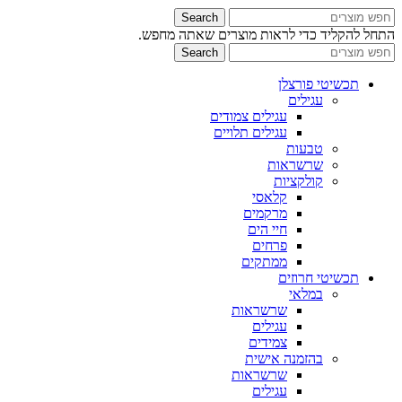
Search
התחל להקליד כדי לראות מוצרים שאתה מחפש.
Search
תכשיטי פורצלן
עגילים
עגילים צמודים
עגילים תלויים
טבעות
שרשראות
קולקציות
קלאסי
מרקמים
חיי הים
פרחים
ממתקים
תכשיטי חרוזים
במלאי
שרשראות
עגילים
צמידים
בהזמנה אישית
שרשראות
עגילים