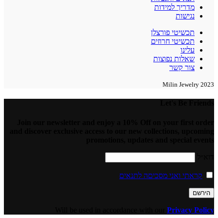
מדריך למידות
נגישות
תכשיטי פורצלן
תכשיטי חרוזים
עלינו
שאלות נפוצות
צור קשר
2023 Milin Jewelry
Let's Be Friends
Join our newsletter and enjoy a 10% Off on your first order
and discover exclusive access to our new collections, upcoming
promotions, updates and special events
דוא״ל
קראתי ואני מסכיםה לתנאים
Will be used in accordance with our
Privacy Policy