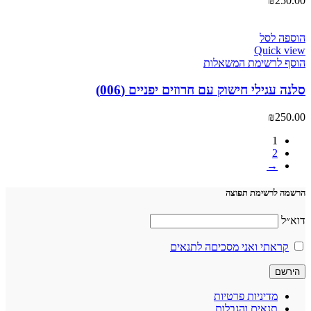
₪
250.00
הוספה לסל
Quick view
הוסף לרשימת המשאלות
סלנה עגילי חישוק עם חרוזים יפניים (006)
₪
250.00
1
2
→
הרשמה לרשימת תפוצה
דוא״ל
קראתי ואני מסכיםה לתנאים
מדיניות פרטיות
תנאים והגבלות