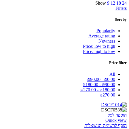
Show
9
12
18
24
Filters
Sort by
Popularity
Average rating
Newness
Price: low to high
Price: high to low
Price filter
All
₪
90.00
-
₪
0.00
₪
180.00
-
₪
90.00
₪
270.00
-
₪
180.00
+
₪
270.00
הוספה לסל
Quick view
הוסף לרשימת המשאלות