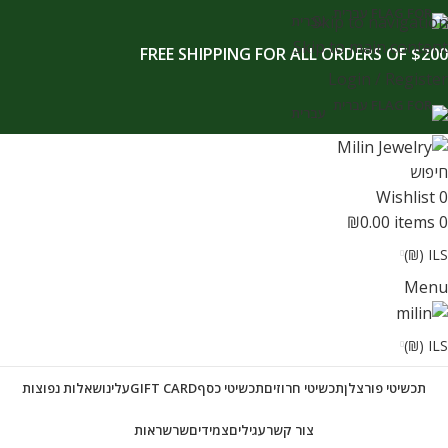
לתוכן
Skip to navigation
עברית
Skip to main content
FREE SHIPPING FOR ALL ORDERS OF $200
Login / Register
עברית
חיפוש
Wishlist
0
₪
0.00
items
0
ILS (₪)
Menu
ILS (₪)
תכשיטי פורצלן
תכשיטי חרוזים
תכשיטי כסף
GIFT CARD
עלינו
שאלות נפוצות
צור קשר
עגילים
צמידים
שרשראות