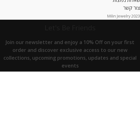
צור קשר
2023 Milin Jewelry
Let's Be Friends
Join our newsletter and enjoy a 10% Off on your first
order and discover exclusive access to our new
collections, upcoming promotions, updates and special
events
דוא״ל
קראתי ואני מסכיםה לתנאים