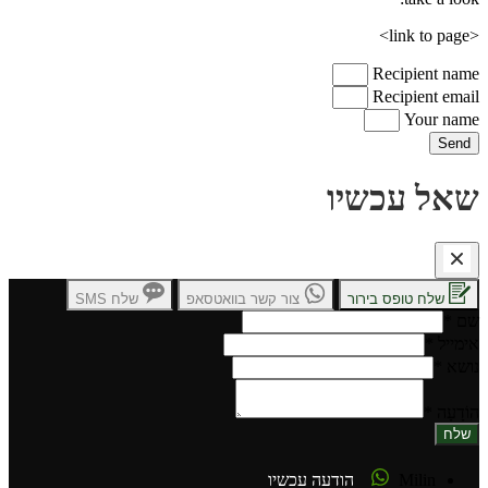
<link to page>
Recipient name
Recipient email
Your name
Send
שאל עכשיו
שלח טופס בירור
צור קשר בוואטסאפ
שלח SMS
שם
*
אימייל
*
נושא
*
הוֹדָעָה
*
שלח
Milin
הודעה עכשיו