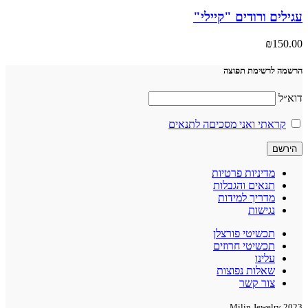
עגילים ורודים "קיילי"
₪
150.00
הרשמה לרשימת תפוצה
דוא״ל
קראתי ואני מסכיםה לתנאים
מדיניות פרטיות
תנאים והגבלות
מדריך למידות
נגישות
תכשיטי פורצלן
תכשיטי חרוזים
עלינו
שאלות נפוצות
צור קשר
2023 Milin Jewelry