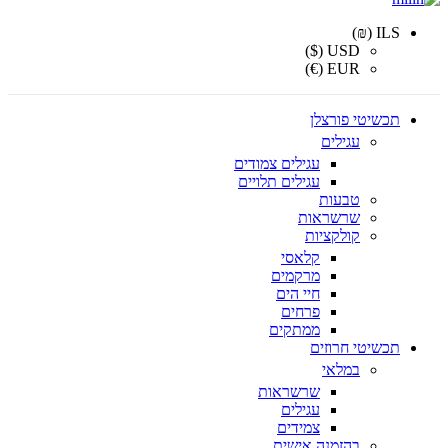
ILS (₪)
USD ($)
EUR (€)
תכשיטי פורצלן
עגילים
עגילים צמודים
עגילים תלויים
טבעות
שרשראות
קולקציות
קלאסי
מרקמים
חיי הים
פרחים
ממתקים
תכשיטי חרוזים
במלאי
שרשראות
עגילים
צמידים
בהזמנה אישית