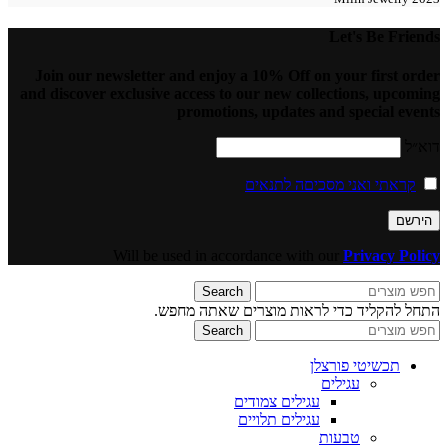
Let's Be Friends
Join our newsletter and enjoy a 10% Off on your first order
and discover exclusive access to our new collections, upcoming
promotions, updates and special events
דוא״ל
קראתי ואני מסכיםה לתנאים
Will be used in accordance with our
Privacy Policy
Search
התחל להקליד כדי לראות מוצרים שאתה מחפש.
Search
תכשיטי פורצלן
עגילים
עגילים צמודים
עגילים תלויים
טבעות