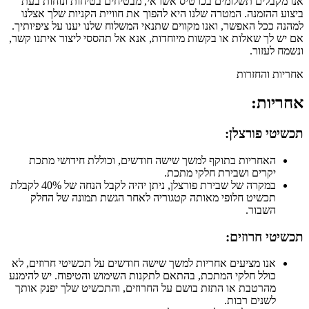
אנו מקבלים תשלומים בכרטיס אשראי, מבטיחים בטיחות ונוחות בעת
ביצוע ההזמנה. המטרה שלנו היא להפוך את חוויית הקניות שלך אצלנו
למהנה ככל האפשר, ואנו מקווים שתנאי המשלוח שלנו יענו על ציפיותיך.
אם יש לך שאלות או בקשות מיוחדות, אנא אל תהססי ליצור איתנו קשר,
ונשמח לעזור.
אחריות והחזרות
אחריות:
תכשיטי פורצלן:
האחריות בתוקף למשך שישה חודשים, וכוללת חידושי מתכת
יקרים ושבירת חלקי מתכת.
במקרה של שבירת פורצלן, ניתן יהיה לקבל הנחה של 40% לקבלת
תכשיט חלופי מאותה קטגוריה לאחר הגשת תמונה של החלק
השבור.
תכשיטי חרוזים:
אנו מציעים אחריות למשך שישה חודשים על תכשיטי חרוזים, לא
כולל חלקי המתכת, בהתאם לתקנות השימוש והטיפוח. יש להימנע
מהרטבת או התזת בושם על החרוזים, והתכשיט שלך יפנק אותך
לשנים רבות.