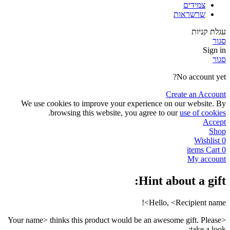
צמידים
שרשראות
עגלת קניות
סגור
Sign in
סגור
No account yet?
Create an Account
We use cookies to improve your experience on our website. By
.
browsing this website, you agree to our
use of cookies
Accept
Shop
Wishlist
0
items
Cart
0
My account
Hint about a gift:
Hello, <Recipient name>!
<Your name> thinks this product would be an awesome gift. Please
take a look: