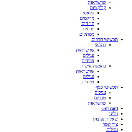
שרשראות
קולקציות
קלאסי
מרקמים
חיי הים
פרחים
ממתקים
תכשיטי חרוזים
במלאי
שרשראות
עגילים
צמידים
בהזמנה אישית
שרשראות
עגילים
צמידים
תכשיטי כסף
עגילים
טבעות
שרשראות
Gift card
עלינו
שאלות נפוצות
צור קשר
עגילים