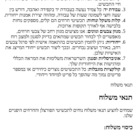
חיי התכשיט.
עבודת יד
: כל צמיד נעשה בעבודת יד בקפידה ואהבה, דורש בין
שעה וחצי לשמונה שעות של עבודה, ומהווה יצירת אמנות ייחודית.
קלות משקל ונוחות
: תכשיטי חרוזים הם קלים, מספקים נוחות
בלבישה אף לאורך תקופות ארוכות.
מגוון צבעים וגוונים
: אנו מציעים מגוון רחב של צבעי חרוזים,
מאפשרים לך לבחור תכשיט שמתאים בדיוק לסגנון ולמצב רוח
ייחודיות
: ניתן להזמין תכשיטים בהתאמה אישית לפי סרגל צבעים
רחב, באורך ועיצוב נבחרים. ובכך ליצור תכשיט ייחודי המייצג את
האישיות שלכן.
אוניברסליות וסגנון
: השרשראות משלימות את המראה הכללי
ומדגישות את הייחודיות שלך.
קולקציות מוגבלות
: כל התכשיטים נוצרים כיחידים או במספר
פריטים נמוך מה שהופך כל פריט למיוחד וייחודי.
תנאי משלוח
תנאי משלוח
שמחים להציע תנאי משלוח נוחים לתכשיטי הפורצלן והחרוזים היפניים
שלנו.
כיסוי משלוח: