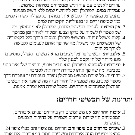
עוזרים לאנשים עם עור רגיש ומבטיחים בטיחות בשימוש.
עמידות במים
: הפורצלן יכול להיחשף למים ללא חשש מפגיעה
בתכשיט, מאפשר לך ללבוש אותו במהלך כל פעולה קשורה למים,
כמו שטיפת ידיים או בפעילויות הקשורות למים.
אין חמיצות
: לעומת תכשיטי מתכת, הפורצלן לא מתחמצן, מה
שמאפשר לו לשמור על ברקו וצבעו המקורי לאורך זמן ממושך
קלות משקל ונוחות
: תכשיטי פורצלן נכנסים בדרך כלל בקטגוריה
של תכשיטים קלי משקל, מה שהופך אותם לנעימים ללבישה
לאורך כל היום
אלגנטיות
: תכשיטי פורצלן מציעים מראה משובח ואצילי, מוסיפים
מגע מיוחד של חן וקסם לסגנון שלך
ידידותיות לסביבה:
הפורצלן הוא חומר טבעי, והייצור שלו אינו פוגע
בסביבה, מה שהופך אותו לבחירה ידידותית לסביבה.
ייחודיות
: כל יצירת תכשיט מפורצלן נוצרת בעבודת יד ועוברת דרך
מספר שלבים, מה שמעניק לו יחודיות. זה מה שהופך את תכשיטי
הפורצלן למיוחדים ויוקרתיים, כשכל יצירה היא יצירת אמנות.
יתרונות של תכשיטי חרוזים:
איכות החרוזים
: אנו משתמשים רק בחרוזים יפניים איכותיים,
המבטיחים חיי שירות ארוכים ושמירה על בהירות הצבעים
בתכשיט.
שימוש בחרוזים עם ציפוי זהב
: חרוזים עם ציפוי זהב בעלי ציפוי 24
קראט מציעים הגנה איכותית ומשופרת יותר, המאריכים את אורך