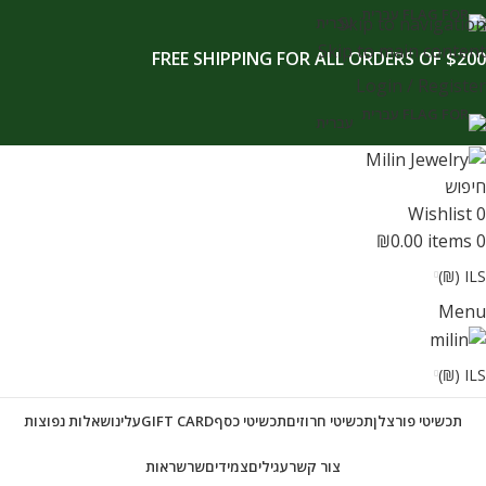
לתוכן
Skip to navigation
עברית
Skip to main content
FREE SHIPPING FOR ALL ORDERS OF $200
Login / Register
עברית
חיפוש
Wishlist
0
₪
0.00
items
0
ILS (₪)
Menu
ILS (₪)
תכשיטי פורצלן
תכשיטי חרוזים
תכשיטי כסף
GIFT CARD
עלינו
שאלות נפוצות
צור קשר
עגילים
צמידים
שרשראות