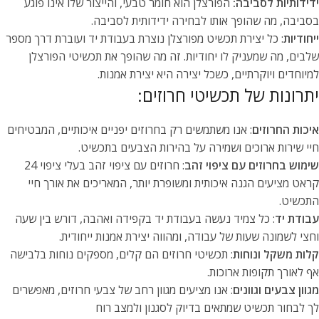
ידידותיות לסביבה:
הפורצלן הוא חומר טבעי, והייצור שלו אינו פוגע
בסביבה, מה שהופך אותו לבחירה ידידותית לסביבה.
ייחודיות
: כל יצירת תכשיט מפורצלן נוצרת בעבודת יד ועוברת דרך מספר
שלבים, מה שמעניק לו יחודיות. זה מה שהופך את תכשיטי הפורצלן
למיוחדים ויוקרתיים, כשכל יצירה היא יצירת אמנות.
יתרונות של תכשיטי חרוזים:
איכות החרוזים
: אנו משתמשים רק בחרוזים יפניים איכותיים, המבטיחים
חיי שירות ארוכים ושמירה על בהירות הצבעים בתכשיט.
שימוש בחרוזים עם ציפוי זהב
: חרוזים עם ציפוי זהב בעלי ציפוי 24
קראט מציעים הגנה איכותית ומשופרת יותר, המאריכים את אורך חיי
התכשיט.
עבודת יד
: כל צמיד נעשה בעבודת יד בקפידה ואהבה, דורש בין שעה
וחצי לשמונה שעות של עבודה, ומהווה יצירת אמנות ייחודית.
קלות משקל ונוחות
: תכשיטי חרוזים הם קלים, מספקים נוחות בלבישה
אף לאורך תקופות ארוכות.
מגוון צבעים וגוונים
: אנו מציעים מגוון רחב של צבעי חרוזים, מאפשרים
לך לבחור תכשיט שמתאים בדיוק לסגנון ולמצב רוח