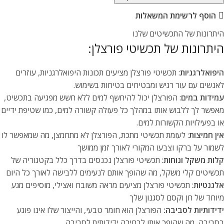
הוסף לרשימת המשאלות
היתרונות של התכשיטים שלנו
היתרונות של תכשיטי פורצלן:
היפואלרגניות
: תכשיטי פורצלן מציעים תכונות היפואלרגניות, עוזרים
לאנשים עם עור רגיש ומבטיחים בטיחות בשימוש.
עמידות במים
: הפורצלן יכול להיחשף למים ללא חשש מפגיעה בתכשיט,
מאפשר לך ללבוש אותו במהלך כל פעולה קשורה למים, כמו שטיפת ידיים
או בפעילויות הקשורות למים.
אין חמיצות
: לעומת תכשיטי מתכת, הפורצלן לא מתחמצן, מה שמאפשר לו
לשמור על ברקו וצבעו המקורי לאורך זמן ממושך
קלות משקל ונוחות
: תכשיטי פורצלן נכנסים בדרך כלל בקטגוריה של
תכשיטים קלי משקל, מה שהופך אותם לנעימים ללבישה לאורך כל היום
אלגנטיות
: תכשיטי פורצלן מציעים מראה משובח ואצילי, מוסיפים מגע
מיוחד של חן וקסם לסגנון שלך
ידידותיות לסביבה:
הפורצלן הוא חומר טבעי, והייצור שלו אינו פוגע
בסביבה, מה שהופך אותו לבחירה ידידותית לסביבה.