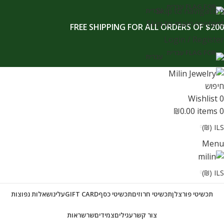
לתוכן
Skip to navigation
עברית
Skip to main content
FREE SHIPPING FOR ALL ORDERS OF $200
Login / Register
עברית
חיפוש
Wishlist
0
₪
0.00
items
0
ILS (₪)
Menu
ILS (₪)
תכשיטי פורצלן
תכשיטי חרוזים
תכשיטי כסף
GIFT CARD
עלינו
שאלות נפוצות
צור קשר
עגילים
צמידים
שרשראות