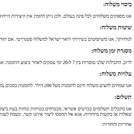
כיסוי משלוח:
אנו מספקים משלוחים לכל פינה בעולם, ולכן ניתן להזמין את היצירות הייחו
שיטות משלוח:
לנוחיותך, אנו משתמשים בשירותי דואר ישראל למשלוח סטנדרטי. אם תזדק
מסגרת זמן משלוח:
לרוב, החבילות שלנו נמסרות בין 7 ל-20 ימי עסקים לאחר ביצוע ההזמנה. אנו מתאמצים לקצר את זמן המשלוח כך שתוכלי להנות מהתכשיטים שלנו בהקדם האפשרי.
עלויות משלוח:
אנו שמחים להציע משלוח חינם להזמנות מעל 200 דולר. להזמנות בסכום נמוך מכך, עלות המשלוח היא רק 10 דולר. זה מאפשר לך לחסוך במשלוח תוך כדי קבלת תכשיט ייחודי במחיר ידידותי.
תשלום:
אנו מקבלים תשלומים בכרטיס אשראי, מבטיחים בטיחות ונוחות בעת ביצוע ה
שאלות או בקשות מיוחדות, אנא אל תהססי ליצור איתנו קשר, ונשמח לעזור
אחריות והחזרות