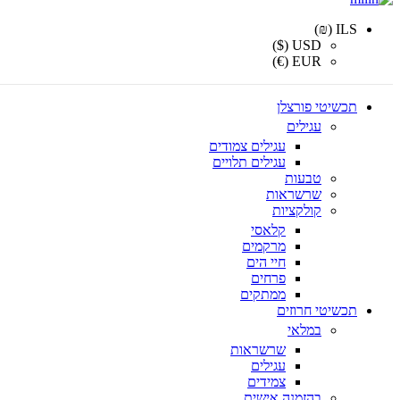
ILS (₪)
USD ($)
EUR (€)
תכשיטי פורצלן
עגילים
עגילים צמודים
עגילים תלויים
טבעות
שרשראות
קולקציות
קלאסי
מרקמים
חיי הים
פרחים
ממתקים
תכשיטי חרוזים
במלאי
שרשראות
עגילים
צמידים
בהזמנה אישית