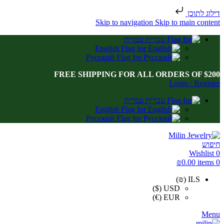
דילוג לתוכן
Skip to navigation
Skip to main content
עברית
English
Русский
FREE SHIPPING FOR ALL ORDERS OF $200
Login / Register
עברית
English
Русский
חיפוש
Wishlist
0
₪
0.00
items
0
ILS (₪)
USD ($)
EUR (€)
Menu