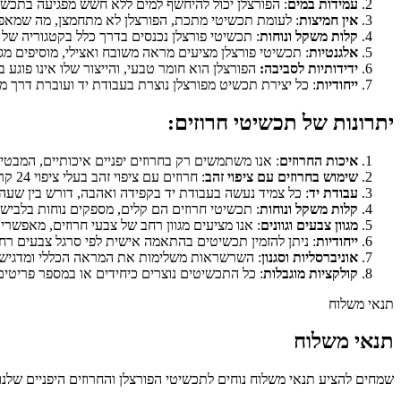
עמידות במים
: הפורצלן יכול להיחשף למים ללא חשש מפגיעה בתכשי
אין חמיצות
: לעומת תכשיטי מתכת, הפורצלן לא מתחמצן, מה שמאפשר
קלות משקל ונוחות
: תכשיטי פורצלן נכנסים בדרך כלל בקטגוריה של
אלגנטיות
: תכשיטי פורצלן מציעים מראה משובח ואצילי, מוסיפים מגע
ידידותיות לסביבה:
הפורצלן הוא חומר טבעי, והייצור שלו אינו פוגע 
ייחודיות
: כל יצירת תכשיט מפורצלן נוצרת בעבודת יד ועוברת דרך מ
יתרונות של תכשיטי חרוזים:
איכות החרוזים
: אנו משתמשים רק בחרוזים יפניים איכותיים, המבט
שימוש בחרוזים עם ציפוי זהב
: חרוזים עם ציפוי זהב בעלי ציפוי 24 קראט מציעים הגנה איכותית ומשופרת יותר, המאריכים את אורך חיי התכשיט.
עבודת יד
: כל צמיד נעשה בעבודת יד בקפידה ואהבה, דורש בין שעה 
קלות משקל ונוחות
: תכשיטי חרוזים הם קלים, מספקים נוחות בלביש
מגוון צבעים וגוונים
: אנו מציעים מגוון רחב של צבעי חרוזים, מאפשר
ייחודיות
: ניתן להזמין תכשיטים בהתאמה אישית לפי סרגל צבעים רחב,
אוניברסליות וסגנון
: השרשראות משלימות את המראה הכללי ומדגישות
קולקציות מוגבלות
: כל התכשיטים נוצרים כיחידים או במספר פריטים 
תנאי משלוח
תנאי משלוח
שמחים להציע תנאי משלוח נוחים לתכשיטי הפורצלן והחרוזים היפניים שלנו.