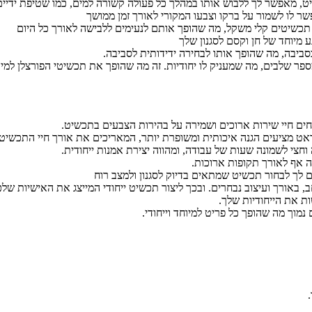
ט, מאפשר לך ללבוש אותו במהלך כל פעולה קשורה למים, כמו שטיפת ידיים 
 לו לשמור על ברקו וצבעו המקורי לאורך זמן ממושך
 תכשיטים קלי משקל, מה שהופך אותם לנעימים ללבישה לאורך כל היום
 מיוחד של חן וקסם לסגנון שלך
בסביבה, מה שהופך אותו לבחירה ידידותית לסביבה.
ספר שלבים, מה שמעניק לו יחודיות. זה מה שהופך את תכשיטי הפורצלן למיוח
יחים חיי שירות ארוכים ושמירה על בהירות הצבעים בתכשיט.
וחצי לשמונה שעות של עבודה, ומהווה יצירת אמנות ייחודית.
ה אף לאורך תקופות ארוכות.
ים לך לבחור תכשיט שמתאים בדיוק לסגנון ולמצב רוח
 באורך ועיצוב נבחרים. ובכך ליצור תכשיט ייחודי המייצג את האישיות שלכן
 את הייחודיות שלך.
נמוך מה שהופך כל פריט למיוחד וייחודי.