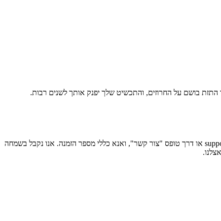
התזת בושם על החרוזים, והתכשיט שלך יפנק אותך לשנים רבות.
אנו שואפים להתאים לציפיותיך מהתכשיט הרצוי. לכן, אנא צורי קשר בדוא"ל אם תרצי לשנות או להחזיר את התכשיט שהוזמן, support@milinjewelry.com או דרך טופס "צור קשר", ואנא כללי מספר הזמנה. אנו נקבל בשמחה