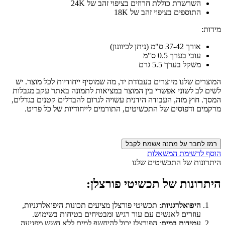
השרשרת כוללת חרוזים בציפוי זהב של 24K
התוספים בציפוי זהב של 18K
מידות:
אורך 37-42 ס"מ (ניתן לכיוונון)
עובי בערך 0.5 ס"מ
משקל בערך 5.5 גרם
המוצרים שלנו מיוצרים בעבודת יד, מה שמוסיף ייחודיות לכל מוצר. יש
לשים לב לשוני אפשרי בין המוצר במציאות לתמונה באתר עקב מגבלות
המסך. חוץ מזה, העבודה הידנית עשויה לגרום להבדלים קטנים בגדלים,
מרקמים ודפוסים של התכשיטים, התורמים לייחודיות של כל פריט.
רמז לחבר על מתנה אשמח לקבל
הוסף לרשימת המשאלות
היתרונות של התכשיטים שלנו
היתרונות של תכשיטי פורצלן:
היפואלרגניות
: תכשיטי פורצלן מציעים תכונות היפואלרגניות,
עוזרים לאנשים עם עור רגיש ומבטיחים בטיחות בשימוש.
עמידות במים
: הפורצלן יכול להיחשף למים ללא חשש מפגיעה