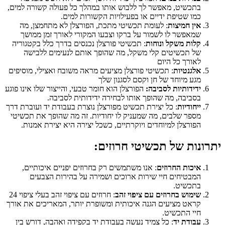
בתכשיט, מאפשר לך ללבוש אותו במהלך כל פעולה קשורה למים,
כמו שטיפת ידיים או בפעילויות הקשורות למים.
אין חמיצות
: לעומת תכשיטי מתכת, הפורצלן לא מתחמצן, מה
שמאפשר לו לשמור על ברקו וצבעו המקורי לאורך זמן ממושך
קלות משקל ונוחות
: תכשיטי פורצלן נכנסים בדרך כלל בקטגוריה
של תכשיטים קלי משקל, מה שהופך אותם לנעימים ללבישה
לאורך כל היום
אלגנטיות
: תכשיטי פורצלן מציעים מראה משובח ואצילי, מוסיפים
מגע מיוחד של חן וקסם לסגנון שלך
ידידותיות לסביבה:
הפורצלן הוא חומר טבעי, והייצור שלו אינו פוגע
בסביבה, מה שהופך אותו לבחירה ידידותית לסביבה.
ייחודיות
: כל יצירת תכשיט מפורצלן נוצרת בעבודת יד ועוברת דרך
מספר שלבים, מה שמעניק לו יחודיות. זה מה שהופך את תכשיטי
הפורצלן למיוחדים ויוקרתיים, כשכל יצירה היא יצירת אמנות.
יתרונות של תכשיטי חרוזים:
איכות החרוזים
: אנו משתמשים רק בחרוזים יפניים איכותיים,
המבטיחים חיי שירות ארוכים ושמירה על בהירות הצבעים
בתכשיט.
שימוש בחרוזים עם ציפוי זהב
: חרוזים עם ציפוי זהב בעלי ציפוי 24
קראט מציעים הגנה איכותית ומשופרת יותר, המאריכים את אורך
חיי התכשיט.
עבודת יד
: כל צמיד נעשה בעבודת יד בקפידה ואהבה, דורש בין