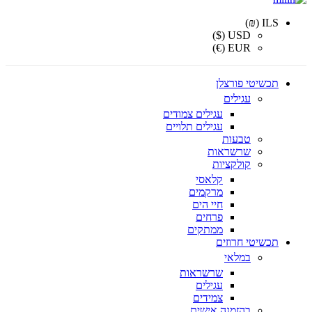
ILS (₪)
USD ($)
EUR (€)
תכשיטי פורצלן
עגילים
עגילים צמודים
עגילים תלויים
טבעות
שרשראות
קולקציות
קלאסי
מרקמים
חיי הים
פרחים
ממתקים
תכשיטי חרוזים
במלאי
שרשראות
עגילים
צמידים
בהזמנה אישית