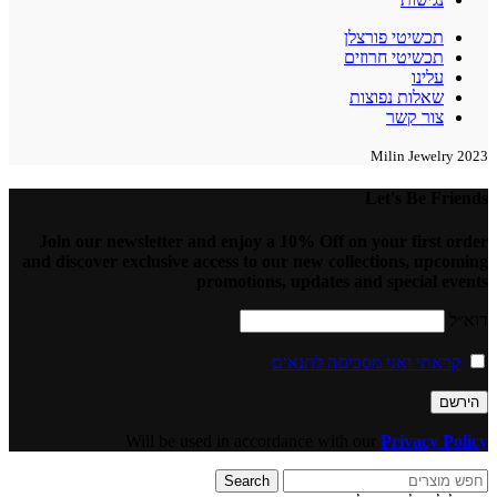
תכשיטי פורצלן
תכשיטי חרוזים
עלינו
שאלות נפוצות
צור קשר
2023 Milin Jewelry
Let's Be Friends
Join our newsletter and enjoy a 10% Off on your first order
and discover exclusive access to our new collections, upcoming
promotions, updates and special events
דוא״ל
קראתי ואני מסכיםה לתנאים
Will be used in accordance with our
Privacy Policy
Search