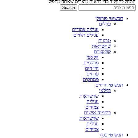
התחל להקליד כדי לראות מוצרים שאתה מחפש.
Search
תכשיטי פורצלן
עגילים
עגילים צמודים
עגילים תלויים
טבעות
שרשראות
קולקציות
קלאסי
מרקמים
חיי הים
פרחים
ממתקים
תכשיטי חרוזים
במלאי
שרשראות
עגילים
צמידים
בהזמנה אישית
שרשראות
עגילים
צמידים
תכשיטי כסף