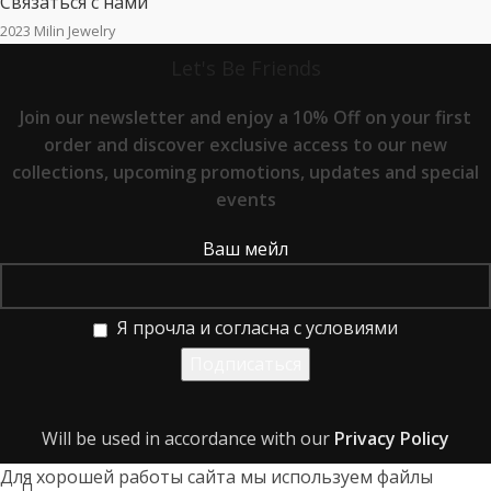
Связаться с нами
2023 Milin Jewelry
Let's Be Friends
Join our newsletter and enjoy a 10% Off on your first
order and discover exclusive access to our new
collections, upcoming promotions, updates and special
events
Ваш мейл
Я прочла и согласна с условиями
Will be used in accordance with our
Privacy Policy
Для хорошей работы сайта мы используем файлы