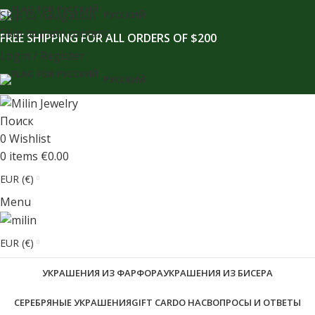
содержимому
Skip to navigation
РУССКИЙ
Skip to main content
FREE SHIPPING FOR ALL ORDERS OF $200
Login / Register
РУССКИЙ
Поиск
0
Wishlist
0
items
€
0.00
EUR (€)
Menu
EUR (€)
УКРАШЕНИЯ ИЗ ФАРФОРА
УКРАШЕНИЯ ИЗ БИСЕРА
СЕРЕБРЯНЫЕ УКРАШЕНИЯ
GIFT CARD
О НАС
ВОПРОСЫ И ОТВЕТЫ