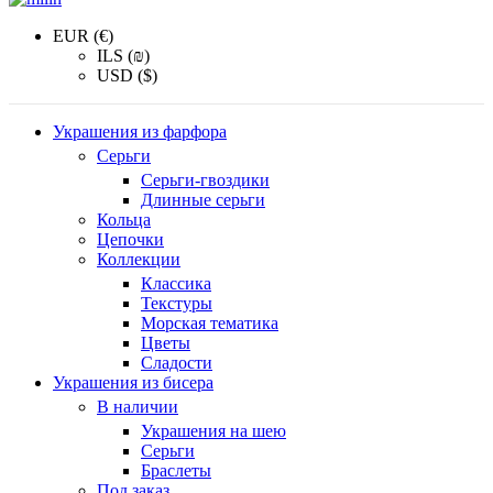
EUR (€)
ILS (₪)
USD ($)
Украшения из фарфора
Серьги
Серьги-гвоздики
Длинные серьги
Кольца
Цепочки
Коллекции
Классика
Текстуры
Морская тематика
Цветы
Сладости
Украшения из бисера
В наличии
Украшения на шею
Серьги
Браслеты
Под заказ