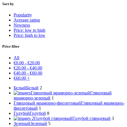
Sort by
Popularity
Average rating
Newness
Price: low to high
Price: high to low
Price filter
All
€
0.00
-
€
20.00
€
20.00
-
€
40.00
€
40.00
-
€
60.00
€
60.00
+
Белый
Белый
2
Глянцевый мраморно-зеленый
Глянцевый
мраморно-зеленый
1
Глянцевый мраморно-фиолетовый
Глянцевый мраморно-
фиолетовый
1
Голубой
Голубой
8
Голубой глянцевый
Голубой глянцевый
3
Зеленый
Зеленый
5