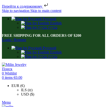
Перейти к содержимому
Skip to navigation
Skip to main content
Русский
English
עברית
FREE SHIPPING FOR ALL ORDERS OF $200
Login / Register
Русский
English
עברית
Поиск
0
Wishlist
0
items
€
0.00
EUR (€)
ILS (₪)
USD ($)
Menu