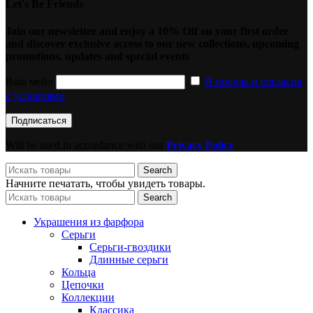
Let's Be Friends
Join our newsletter and enjoy a 10% Off on your first order
and discover exclusive access to our new collections, upcoming
promotions, updates and special events
Ваш мейл
Я прочла и согласна
с условиями
Will be used in accordance with our
Privacy Policy
Search
Начните печатать, чтобы увидеть товары.
Search
Украшения из фарфора
Серьги
Серьги-гвоздики
Длинные серьги
Кольца
Цепочки
Коллекции
Классика