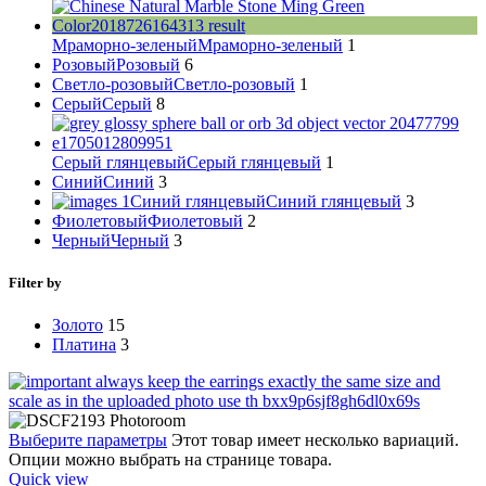
Мраморно-зеленый
Мраморно-зеленый
1
Розовый
Розовый
6
Светло-розовый
Светло-розовый
1
Серый
Серый
8
Серый глянцевый
Серый глянцевый
1
Синий
Синий
3
Синий глянцевый
Синий глянцевый
3
Фиолетовый
Фиолетовый
2
Черный
Черный
3
Filter by
Золото
15
Платина
3
Выберите параметры
Этот товар имеет несколько вариаций.
Опции можно выбрать на странице товара.
Quick view