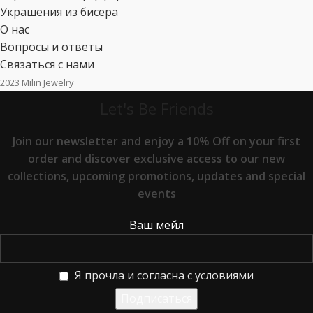
Украшения из бисера
О нас
Вопросы и ответы
Связаться с нами
2023 Milin Jewelry
Let's Be Friends
Join our newsletter and enjoy a 10% Off on your first
order and discover exclusive access to our new
collections, upcoming promotions, updates and special
events
Ваш мейл
Я прочла и согласна с условиями