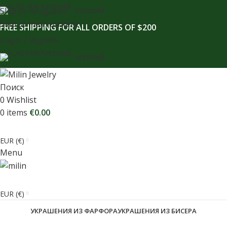
содержимому
Skip to navigation
РУССКИЙ
Skip to main content
FREE SHIPPING FOR ALL ORDERS OF $200
Login / Register
РУССКИЙ
Поиск
0
Wishlist
0
items
€
0.00
EUR (€)
Menu
EUR (€)
УКРАШЕНИЯ ИЗ ФАРФОРА
УКРАШЕНИЯ ИЗ БИСЕРА