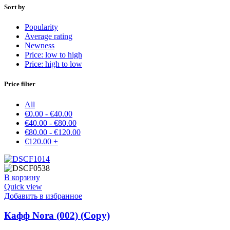
Sort by
Popularity
Average rating
Newness
Price: low to high
Price: high to low
Price filter
All
€
0.00
-
€
40.00
€
40.00
-
€
80.00
€
80.00
-
€
120.00
€
120.00
+
В корзину
Quick view
Добавить в избранное
Кафф Nora (002) (Copy)