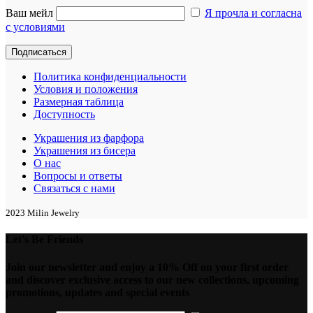
Ваш мейл
Я прочла и согласна
с условиями
Политика конфиденциальности
Условия и положения
Размерная таблица
Доступность
Украшения из фарфора
Украшения из бисера
О нас
Вопросы и ответы
Связаться с нами
2023 Milin Jewelry
Let's Be Friends
Join our newsletter and enjoy a 10% Off on your first order
and discover exclusive access to our new collections, upcoming
promotions, updates and special events