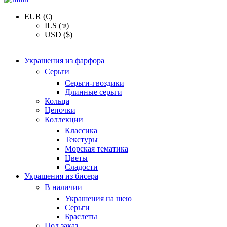
EUR (€)
ILS (₪)
USD ($)
Украшения из фарфора
Серьги
Серьги-гвоздики
Длинные серьги
Кольца
Цепочки
Коллекции
Классика
Текстуры
Морская тематика
Цветы
Сладости
Украшения из бисера
В наличии
Украшения на шею
Серьги
Браслеты
Под заказ