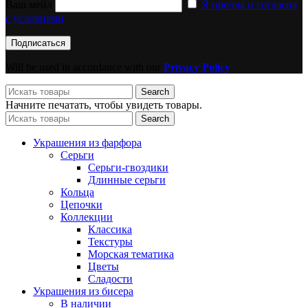
Ваш мейл
Я прочла и согласна
с условиями
Will be used in accordance with our
Privacy Policy
Search
Начните печатать, чтобы увидеть товары.
Search
Украшения из фарфора
Серьги
Серьги-гвоздики
Длинные серьги
Кольца
Цепочки
Коллекции
Классика
Текстуры
Морская тематика
Цветы
Сладости
Украшения из бисера
В наличии