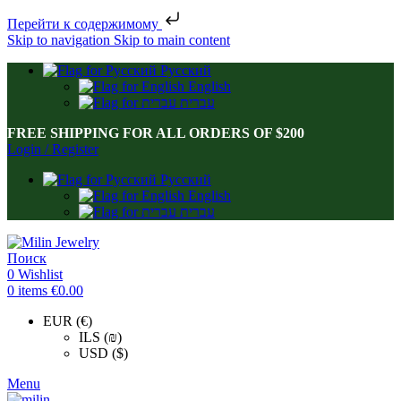
Перейти к содержимому
Skip to navigation
Skip to main content
Русский
English
עברית
FREE SHIPPING FOR ALL ORDERS OF $200
Login / Register
Русский
English
עברית
Поиск
0
Wishlist
0
items
€
0.00
EUR (€)
ILS (₪)
USD ($)
Menu