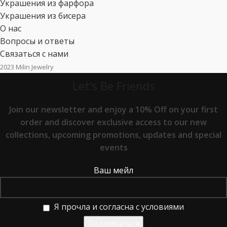
Украшения из фарфора
Украшения из бисера
О нас
Вопросы и ответы
Связаться с нами
2023 Milin Jewelry
Let's Be Friends
Join our newsletter and enjoy a 10% Off on your first
order and discover exclusive access to our new
collections, upcoming promotions, updates and special
events
Ваш мейл
Я прочла и согласна с условиями