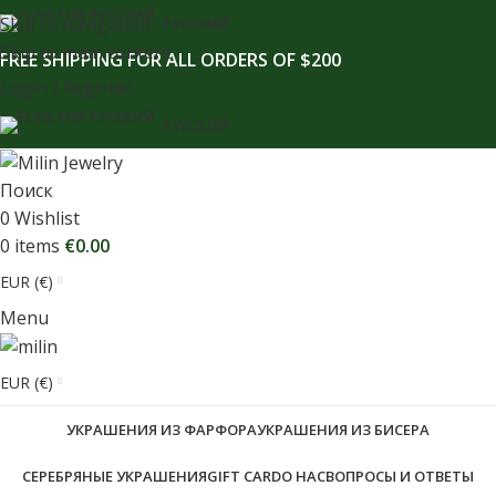
содержимому
Skip to navigation
РУССКИЙ
Skip to main content
FREE SHIPPING FOR ALL ORDERS OF $200
Login / Register
РУССКИЙ
Поиск
0
Wishlist
0
items
€
0.00
EUR (€)
Menu
EUR (€)
УКРАШЕНИЯ ИЗ ФАРФОРА
УКРАШЕНИЯ ИЗ БИСЕРА
СЕРЕБРЯНЫЕ УКРАШЕНИЯ
GIFT CARD
О НАС
ВОПРОСЫ И ОТВЕТЫ