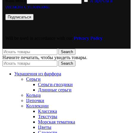
Ваш мейл
Я прочла и
согласна с условиями
Will be used in accordance with our
Privacy Policy
Search
Начните печатать, чтобы увидеть товары.
Search
Украшения из фарфора
Серьги
Серьги-гвоздики
Длинные серьги
Кольца
Цепочки
Коллекции
Классика
Текстуры
Морская тематика
Цветы
Сладости