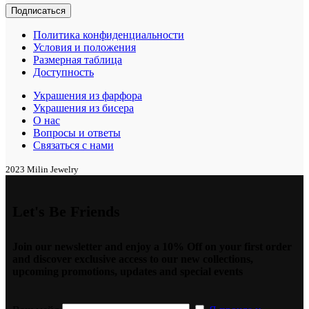
Политика конфиденциальности
Условия и положения
Размерная таблица
Доступность
Украшения из фарфора
Украшения из бисера
О нас
Вопросы и ответы
Связаться с нами
2023 Milin Jewelry
Let's Be Friends
Join our newsletter and enjoy a 10% Off on your first order
and discover exclusive access to our new collections,
upcoming promotions, updates and special events