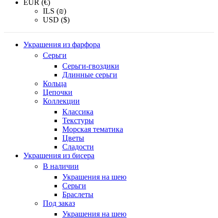
EUR (€)
ILS (₪)
USD ($)
Украшения из фарфора
Серьги
Серьги-гвоздики
Длинные серьги
Кольца
Цепочки
Коллекции
Классика
Текстуры
Морская тематика
Цветы
Сладости
Украшения из бисера
В наличии
Украшения на шею
Серьги
Браслеты
Под заказ
Украшения на шею