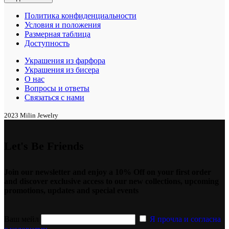
Политика конфиденциальности
Условия и положения
Размерная таблица
Доступность
Украшения из фарфора
Украшения из бисера
О нас
Вопросы и ответы
Связаться с нами
2023 Milin Jewelry
Let's Be Friends
Join our newsletter and enjoy a 10% Off on your first order
and discover exclusive access to our new collections, upcoming
promotions, updates and special events
Ваш мейл
Я прочла и согласна