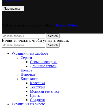
с условиями
Will be used in accordance with our
Privacy Policy
Search
Начните печатать, чтобы увидеть товары.
Search
Украшения из фарфора
Серьги
Серьги-гвоздики
Длинные серьги
Кольца
Цепочки
Коллекции
Классика
Текстуры
Морская тематика
Цветы
Сладости
Украшения из бисера