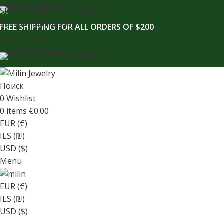
содержимому
Skip to navigation
РУССКИЙ
Skip to main content
FREE SHIPPING FOR ALL ORDERS OF $200
Login / Register
РУССКИЙ
Поиск
0
Wishlist
0
items
€
0.00
EUR (€)
ILS (₪)
USD ($)
Menu
EUR (€)
ILS (₪)
USD ($)