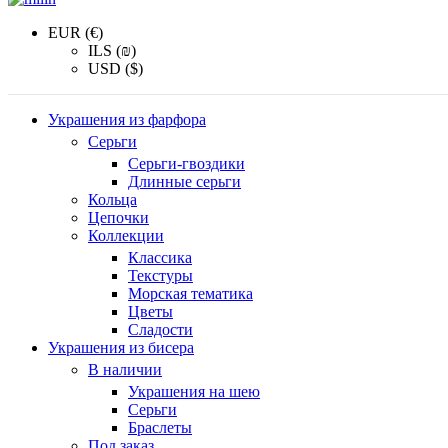
EUR (€)
ILS (₪)
USD ($)
Украшения из фарфора
Серьги
Серьги-гвоздики
Длинные серьги
Кольца
Цепочки
Коллекции
Классика
Текстуры
Морская тематика
Цветы
Сладости
Украшения из бисера
В наличии
Украшения на шею
Серьги
Браслеты
Под заказ