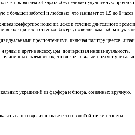
золотым покрытием 24 карата обеспечивает улучшенную прочност
ую с большой заботой и любовью, что занимает от 1,5 до 8 часо
печивая комфортное ношение даже в течение длительного времен
й выбор цветов и оттенков бисера, позволяя вам выбрать украше
дивидуальными предпочтениями, включая палитру цветов, дизайн
 наряды и другие аксессуары, подчеркивая индивидуальность.
я в единичных экземплярах, что делает каждый предмет уникаль
кальных украшений из фарфора и бисера, созданных вручную.
аказать наши изделия практически из любой точки планеты.