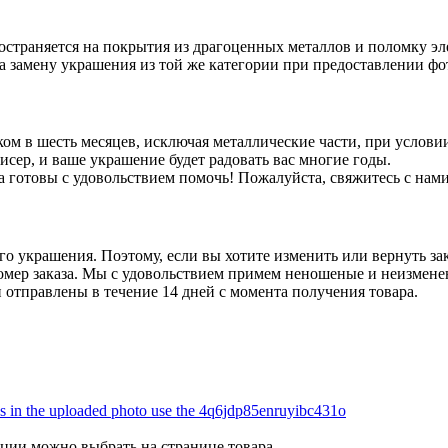
ространяется на покрытия из драгоценных металлов и поломку э
а замену украшения из той же категории при предоставлении фо
ом в шесть месяцев, исключая металлические части, при услов
сер, и ваше украшение будет радовать вас многие годы.
а готовы с удовольствием помочь! Пожалуйста, свяжитесь с нами
 украшения. Поэтому, если вы хотите изменить или вернуть зак
в номер заказа. Мы с удовольствием примем неношеные и неизме
 отправлены в течение 14 дней с момента получения товара.
пции можно выбрать на странице товара.