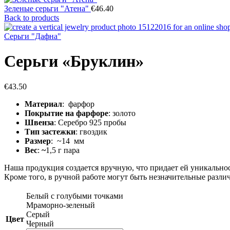
Зеленые серьги "Атена"
€
46.40
Back to products
Серьги "Дафна"
Серьги «Бруклин»
€
43.50
Материал
: фарфор
Покрытие на фарфоре
: золото
Швенза
: Серебро 925 пробы
Тип застежки
: гвоздик
Размер
: ~14 мм
Вес
:
~
1,5 г пара
Наша продукция создается вручную, что придает ей уникальнос
Кроме того, в ручной работе могут быть незначительные разли
Белый с голубыми точками
Мраморно-зеленый
Серый
Цвет
Черный