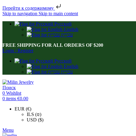
Перейти к содержимому
Skip to navigation
Skip to main content
Русский
English
עברית
FREE SHIPPING FOR ALL ORDERS OF $200
Login / Register
Русский
English
עברית
Поиск
0
Wishlist
0
items
€
0.00
EUR (€)
ILS (₪)
USD ($)
Menu