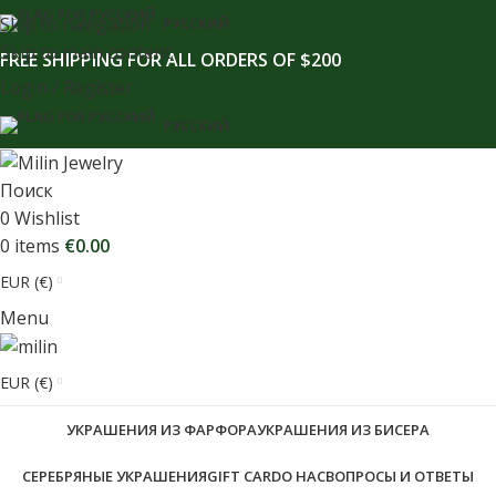
содержимому
Skip to navigation
РУССКИЙ
Skip to main content
FREE SHIPPING FOR ALL ORDERS OF $200
Login / Register
РУССКИЙ
Поиск
0
Wishlist
0
items
€
0.00
EUR (€)
Menu
EUR (€)
УКРАШЕНИЯ ИЗ ФАРФОРА
УКРАШЕНИЯ ИЗ БИСЕРА
СЕРЕБРЯНЫЕ УКРАШЕНИЯ
GIFT CARD
О НАС
ВОПРОСЫ И ОТВЕТЫ