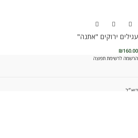
עגילים ירוקים "אתנה"
₪
160.00
הרשמה לרשימת תפוצה
דוא״ל
קראתי ואני מסכיםה לתנאים