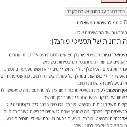
רמז לחבר על מתנה אשמח לקבל
הוסף לרשימת המשאלות
היתרונות של התכשיטים שלנו
היתרונות של תכשיטי פורצלן:
היפואלרגניות
: תכשיטי פורצלן מציעים תכונות היפואלרגניות, עוזרים
לאנשים עם עור רגיש ומבטיחים בטיחות בשימוש.
עמידות במים
: הפורצלן יכול להיחשף למים ללא חשש מפגיעה בתכשיט,
מאפשר לך ללבוש אותו במהלך כל פעולה קשורה למים, כמו שטיפת ידיים
או בפעילויות הקשורות למים.
אין חמיצות
: לעומת תכשיטי מתכת, הפורצלן לא מתחמצן, מה שמאפשר לו
לשמור על ברקו וצבעו המקורי לאורך זמן ממושך
קלות משקל ונוחות
: תכשיטי פורצלן נכנסים בדרך כלל בקטגוריה של
תכשיטים קלי משקל, מה שהופך אותם לנעימים ללבישה לאורך כל היום
אלגנטיות
: תכשיטי פורצלן מציעים מראה משובח ואצילי, מוסיפים מגע
מיוחד של חן וקסם לסגנון שלך