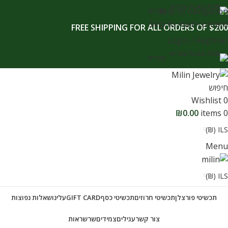
לתוכן
Skip to navigation
עברית
Skip to main content
FREE SHIPPING FOR ALL ORDERS OF $200
Login / Register
עברית
חיפוש
Wishlist
0
₪
0.00
items
0
ILS (₪)
Menu
ILS (₪)
תכשיטי פורצלן
תכשיטי חרוזים
תכשיטי כסף
GIFT CARD
עלינו
שאלות נפוצות
צור קשר
עגילים
צמידים
שרשראות