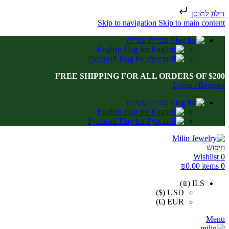
דילוג לתוכן
Skip to navigation
Skip to main content
עברית
English
Русский
FREE SHIPPING FOR ALL ORDERS OF $200
Login / Register
עברית
English
Русский
חיפוש
Wishlist
0
₪
0.00
items
0
ILS (₪)
USD ($)
EUR (€)
Menu