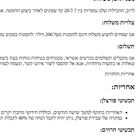
לרוב, החבילות שלנו נמסרות בין 7 ל-20 ימי עסקים לאחר ביצוע ההזמנה. אנו מתאמצים לקצר את זמן המשלוח כך שתוכלי להנות מהתכשיטים שלנו בהקדם האפשרי.
עלויות משלוח:
אנו שמחים להציע משלוח חינם להזמנות מעל 200 דולר. להזמנות בסכום נמוך מכך, עלות המשלוח היא רק 10 דולר. זה מאפשר לך לחסוך במשלוח תוך כדי קבלת תכשיט ייחודי במחיר ידידותי.
תשלום:
אנו מקבלים תשלומים בכרטיס אשראי, מבטיחים בטיחות ונוחות בעת ביצוע ה
שאלות או בקשות מיוחדות, אנא אל תהססי ליצור איתנו קשר, ונשמח לעזור
אחריות והחזרות
אחריות:
תכשיטי פורצלן:
האחריות בתוקף למשך שישה חודשים, וכוללת חידושי מתכת יקרים 
במקרה של שבירת פורצלן, ניתן יהיה לקבל הנחה של 40% לקבלת תכשיט חלופי מאותה קטגוריה לאחר הגשת תמונה של החלק השבור.
תכשיטי חרוזים: