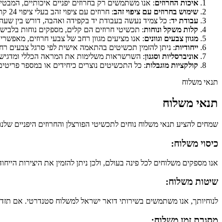
איכות החרוזים
: אנו משתמשים רק בחרוזים יפניים איכותיים, המבט
שימוש בחרוזים עם ציפוי זהב
: חרוזים עם ציפוי זהב בעלי ציפוי 24 קראט מציעים הגנה איכותית ומשופרת יותר, המאריכים את אורך חיי התכשיט.
עבודת יד
: כל צמיד נעשה בעבודת יד בקפידה ואהבה, דורש בין שעה 
קלות משקל ונוחות
: תכשיטי חרוזים הם קלים, מספקים נוחות בלביש
מגוון צבעים וגוונים
: אנו מציעים מגוון רחב של צבעי חרוזים, מאפשר
ייחודיות
: ניתן להזמין תכשיטים בהתאמה אישית לפי סרגל צבעים רחב,
אוניברסליות וסגנון
: השרשראות משלימות את המראה הכללי ומדגישות
קולקציות מוגבלות
: כל התכשיטים נוצרים כיחידים או במספר פריטים 
תנאי משלוח
תנאי משלוח
שמחים להציע תנאי משלוח נוחים לתכשיטי הפורצלן והחרוזים היפניים שלנו.
כיסוי משלוח:
אנו מספקים משלוחים לכל פינה בעולם, ולכן ניתן להזמין את היצירות הייחו
שיטות משלוח:
לנוחיותך, אנו משתמשים בשירותי דואר ישראל למשלוח סטנדרטי. אם תזדק
מסגרת זמן משלוח: