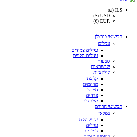
ILS (₪)
USD ($)
EUR (€)
תכשיטי פורצלן
עגילים
עגילים צמודים
עגילים תלויים
טבעות
שרשראות
קולקציות
קלאסי
מרקמים
חיי הים
פרחים
ממתקים
תכשיטי חרוזים
במלאי
שרשראות
עגילים
צמידים
בהזמנה אישית