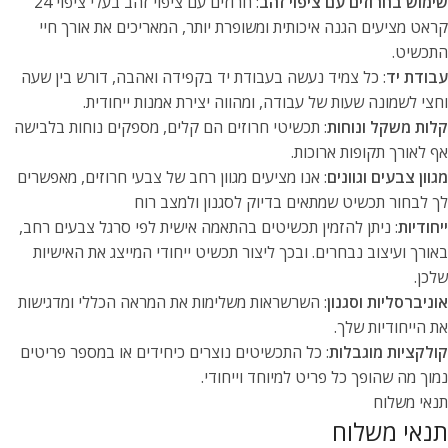
שימוש בחרוזים עם ציפוי זהב
: חרוזים עם ציפוי זהב בעלי ציפוי 24
קראט מציעים הגנה איכותית ומשופרת יותר, המאריכים את אורך חיי
התכשיט.
עבודת יד
: כל צמיד נעשה בעבודת יד בקפידה ואהבה, דורש בין שעה
וחצי לשמונה שעות של עבודה, ומהווה יצירת אמנות ייחודית.
קלות משקל ונוחות
: תכשיטי חרוזים הם קלים, מספקים נוחות בלבישה
אף לאורך תקופות ארוכות.
מגוון צבעים וגוונים
: אנו מציעים מגוון רחב של צבעי חרוזים, מאפשרים
לך לבחור תכשיט שמתאים בדיוק לסגנון ולמצב רוח
ייחודיות
: ניתן להזמין תכשיטים בהתאמה אישית לפי סרגל צבעים רחב,
באורך ועיצוב נבחרים. ובכך ליצור תכשיט ייחודי המייצג את האישיות
שלכן.
אוניברסליות וסגנון
: השרשראות משלימות את המראה הכללי ומדגישות
את הייחודיות שלך.
קולקציות מוגבלות
: כל התכשיטים נוצרים כיחידים או במספר פריטים
נמוך מה שהופך כל פריט למיוחד וייחודי.
תנאי משלוח
תנאי משלוח