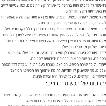
מאפשר לך ללבוש אותו במהלך כל פעולה קשורה למים, כמו שטיפת ידיים
או בפעילויות הקשורות למים.
אין חמיצות
: לעומת תכשיטי מתכת, הפורצלן לא מתחמצן, מה שמאפשר לו
לשמור על ברקו וצבעו המקורי לאורך זמן ממושך
קלות משקל ונוחות
: תכשיטי פורצלן נכנסים בדרך כלל בקטגוריה של
תכשיטים קלי משקל, מה שהופך אותם לנעימים ללבישה לאורך כל היום
אלגנטיות
: תכשיטי פורצלן מציעים מראה משובח ואצילי, מוסיפים מגע
מיוחד של חן וקסם לסגנון שלך
ידידותיות לסביבה:
הפורצלן הוא חומר טבעי, והייצור שלו אינו פוגע
בסביבה, מה שהופך אותו לבחירה ידידותית לסביבה.
ייחודיות
: כל יצירת תכשיט מפורצלן נוצרת בעבודת יד ועוברת דרך מספר
שלבים, מה שמעניק לו יחודיות. זה מה שהופך את תכשיטי הפורצלן
למיוחדים ויוקרתיים, כשכל יצירה היא יצירת אמנות.
יתרונות של תכשיטי חרוזים:
איכות החרוזים
: אנו משתמשים רק בחרוזים יפניים איכותיים, המבטיחים
חיי שירות ארוכים ושמירה על בהירות הצבעים בתכשיט.