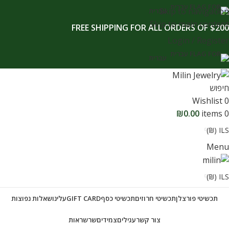
לתוכן
Skip to navigation
עברית
Skip to main content
FREE SHIPPING FOR ALL ORDERS OF $200
Login / Register
עברית
חיפוש
Wishlist
0
₪
0.00
items
0
ILS (₪)
Menu
ILS (₪)
תכשיטי פורצלן
תכשיטי חרוזים
תכשיטי כסף
GIFT CARD
עלינו
שאלות נפוצות
צור קשר
עגילים
צמידים
שרשראות