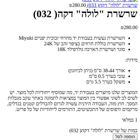
שרשרת "לולה" דקה( 033)
280.00
₪
שרשרת "לולה" דקה( 032)
₪
280.00
השרשרת נעשית בעבודת יד מחרוזי זכוכית יפניים Miyuki
השרשרת כוללת חרוזים בציפוי זהב של 24K
סוגר ושרשרת הארכה גולדפילד 18K
מידות:
אורך 38-44 ס"מ (ניתן לכיוונון)
עובי בערך 0.5 ס"מ
משקל בערך 5.5 גרם
המוצרים שלנו מיוצרים בעבודת יד, מה שמוסיף ייחודיות לכל מוצר. יש
לשים לב לשוני אפשרי בין המוצר במציאות לתמונה באתר עקב מגבלות
המסך. חוץ מזה, העבודה הידנית עשויה לגרום להבדלים קטנים בגדלים,
מרקמים ודפוסים של התכשיטים, התורמים לייחודיות של כל פריט.
1 במלאי
כמות של שרשרת "לולה" דקה( 032)
הוספה לסל