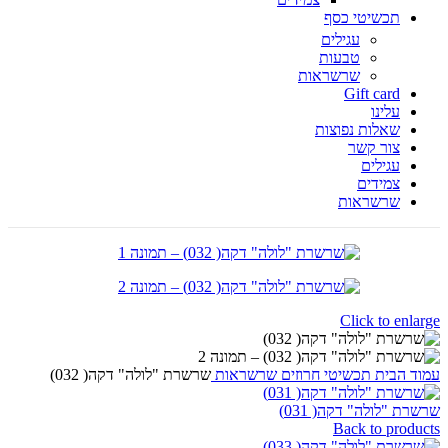
תכשיטי כסף
עגילים
טבעות
שרשראות
Gift card
עלינו
שאלות נפוצות
צור קשר
עגילים
צמידים
שרשראות
Click to enlarge
עמוד הבית
תכשיטי חרוזים
שרשראות
שרשרת "לולה" דקה( 032)
שרשרת "לולה" דקה( 031)
Back to products