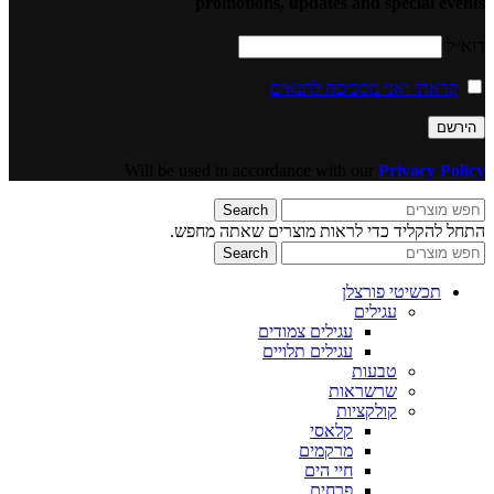
promotions, updates and special events
דוא״ל
קראתי ואני מסכיםה לתנאים
Will be used in accordance with our
Privacy Policy
Search
התחל להקליד כדי לראות מוצרים שאתה מחפש.
Search
תכשיטי פורצלן
עגילים
עגילים צמודים
עגילים תלויים
טבעות
שרשראות
קולקציות
קלאסי
מרקמים
חיי הים
פרחים