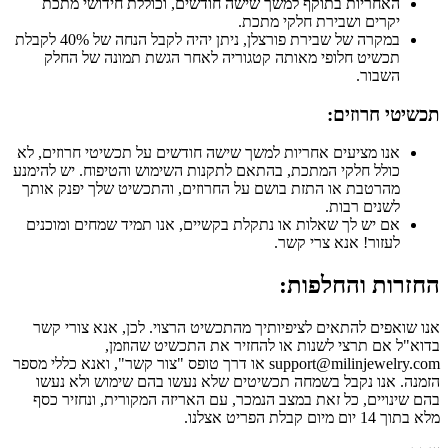
האחריות בתוקף למשך שישה חודשים, וכוללת חידושי מתכת
יקרים ושבירת חלקי מתכת.
במקרה של שבירת פורצלן, ניתן יהיה לקבל הנחה של 40% לקבלת
תכשיט חלופי מאותה קטגוריה לאחר הגשת תמונה של החלק
השבור.
תכשיטי חרוזים:
אנו מציעים אחריות למשך שישה חודשים על תכשיטי חרוזים, לא
כולל חלקי המתכת, בהתאם לתקנות השימוש והטיפוח. יש להימנע
מהרטבת או התזת בושם על החרוזים, והתכשיט שלך יפנק אותך
לשנים רבות.
אם יש לך שאלות או נתקלת בקשיים, אנו תמיד שמחים ומוכנים
לעזור! אנא צרי קשר.
החזרות והחלפות:
אנו שואפים להתאים לציפיותיך מהתכשיט הרצוי. לכן, אנא צורי קשר
בדוא"ל אם תרצי לשנות או להחזיר את התכשיט שהוזמן,
support@milinjewelry.com או דרך טופס "צור קשר", ואנא כללי מספר
הזמנה. אנו נקבל בשמחה תכשיטים שלא נעשו בהם שימוש ולא נעשו
בהם שינויים, כל זאת במצב הנמכר, עם האריזה המקורית, ונחזיר כסף
מלא בתוך 14 יום מיום קבלת הפריט אצלנו.