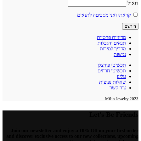
דוא״ל
קראתי ואני מסכיםה לתנאים
מדיניות פרטיות
תנאים והגבלות
מדריך למידות
נגישות
תכשיטי פורצלן
תכשיטי חרוזים
עלינו
שאלות נפוצות
צור קשר
2023 Milin Jewelry
Let's Be Friends
Join our newsletter and enjoy a 10% Off on your first order
and discover exclusive access to our new collections, upcoming