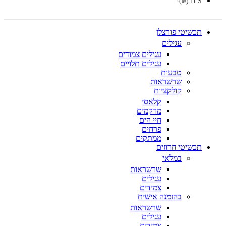
ILS (₪)
תכשיטי פורצלן
עגילים
עגילים צמודים
עגילים תלויים
טבעות
שרשראות
קולקציות
קלאסי
מרקמים
חיי הים
פרחים
ממתקים
תכשיטי חרוזים
במלאי
שרשראות
עגילים
צמידים
בהזמנה אישית
שרשראות
עגילים
צמידים