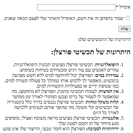
אימייל
*
שמור בדפדפן זה את השם, האימייל והאתר שלי לפעם הבאה שאגיב.
היתרונות של התכשיטים שלנו
היתרונות של תכשיטי פורצלן:
היפואלרגניות
: תכשיטי פורצלן מציעים תכונות היפואלרגניות,
עוזרים לאנשים עם עור רגיש ומבטיחים בטיחות בשימוש.
עמידות במים
: הפורצלן יכול להיחשף למים ללא חשש מפגיעה
בתכשיט, מאפשר לך ללבוש אותו במהלך כל פעולה קשורה למים,
כמו שטיפת ידיים או בפעילויות הקשורות למים.
אין חמיצות
: לעומת תכשיטי מתכת, הפורצלן לא מתחמצן, מה
שמאפשר לו לשמור על ברקו וצבעו המקורי לאורך זמן ממושך
קלות משקל ונוחות
: תכשיטי פורצלן נכנסים בדרך כלל בקטגוריה
של תכשיטים קלי משקל, מה שהופך אותם לנעימים ללבישה
לאורך כל היום
אלגנטיות
: תכשיטי פורצלן מציעים מראה משובח ואצילי, מוסיפים
מגע מיוחד של חן וקסם לסגנון שלך
ידידותיות לסביבה:
הפורצלן הוא חומר טבעי, והייצור שלו אינו פוגע