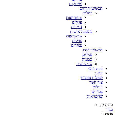
ממתקים
תכשיטי חרוזים
במלאי
שרשראות
עגילים
צמידים
בהזמנה אישית
שרשראות
עגילים
צמידים
תכשיטי כסף
עגילים
טבעות
שרשראות
Gift card
עלינו
שאלות נפוצות
צור קשר
עגילים
צמידים
שרשראות
עגלת קניות
סגור
Sign in