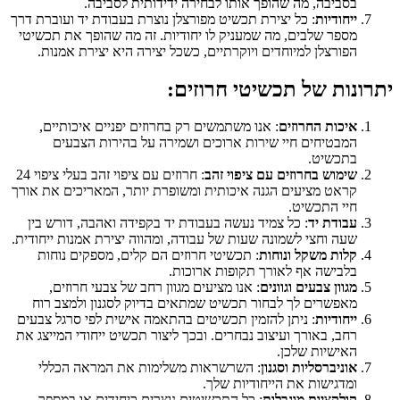
בסביבה, מה שהופך אותו לבחירה ידידותית לסביבה.
ייחודיות
: כל יצירת תכשיט מפורצלן נוצרת בעבודת יד ועוברת דרך
מספר שלבים, מה שמעניק לו יחודיות. זה מה שהופך את תכשיטי
הפורצלן למיוחדים ויוקרתיים, כשכל יצירה היא יצירת אמנות.
יתרונות של תכשיטי חרוזים:
איכות החרוזים
: אנו משתמשים רק בחרוזים יפניים איכותיים,
המבטיחים חיי שירות ארוכים ושמירה על בהירות הצבעים
בתכשיט.
שימוש בחרוזים עם ציפוי זהב
: חרוזים עם ציפוי זהב בעלי ציפוי 24
קראט מציעים הגנה איכותית ומשופרת יותר, המאריכים את אורך
חיי התכשיט.
עבודת יד
: כל צמיד נעשה בעבודת יד בקפידה ואהבה, דורש בין
שעה וחצי לשמונה שעות של עבודה, ומהווה יצירת אמנות ייחודית.
קלות משקל ונוחות
: תכשיטי חרוזים הם קלים, מספקים נוחות
בלבישה אף לאורך תקופות ארוכות.
מגוון צבעים וגוונים
: אנו מציעים מגוון רחב של צבעי חרוזים,
מאפשרים לך לבחור תכשיט שמתאים בדיוק לסגנון ולמצב רוח
ייחודיות
: ניתן להזמין תכשיטים בהתאמה אישית לפי סרגל צבעים
רחב, באורך ועיצוב נבחרים. ובכך ליצור תכשיט ייחודי המייצג את
האישיות שלכן.
אוניברסליות וסגנון
: השרשראות משלימות את המראה הכללי
ומדגישות את הייחודיות שלך.
קולקציות מוגבלות
: כל התכשיטים נוצרים כיחידים או במספר