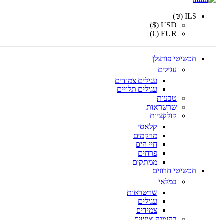
ILS (₪)
USD ($)
EUR (€)
תכשיטי פורצלן
עגילים
עגילים צמודים
עגילים תלויים
טבעות
שרשראות
קולקציות
קלאסי
מרקמים
חיי הים
פרחים
ממתקים
תכשיטי חרוזים
במלאי
שרשראות
עגילים
צמידים
בהזמנה אישית