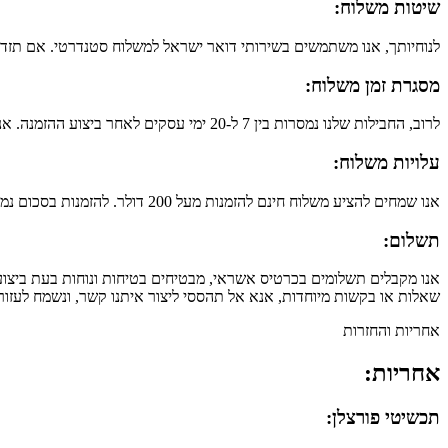
שיטות משלוח:
לנוחיותך, אנו משתמשים בשירותי דואר ישראל למשלוח סטנדרטי. אם תזדק
מסגרת זמן משלוח:
לרוב, החבילות שלנו נמסרות בין 7 ל-20 ימי עסקים לאחר ביצוע ההזמנה. אנו מתאמצים לקצר את זמן המשלוח כך שתוכלי להנות מהתכשיטים שלנו בהקדם האפשרי.
עלויות משלוח:
אנו שמחים להציע משלוח חינם להזמנות מעל 200 דולר. להזמנות בסכום נמוך מכך, עלות המשלוח היא רק 10 דולר. זה מאפשר לך לחסוך במשלוח תוך כדי קבלת תכשיט ייחודי במחיר ידידותי.
תשלום:
אנו מקבלים תשלומים בכרטיס אשראי, מבטיחים בטיחות ונוחות בעת ביצוע ה
שאלות או בקשות מיוחדות, אנא אל תהססי ליצור איתנו קשר, ונשמח לעזור
אחריות והחזרות
אחריות:
תכשיטי פורצלן: