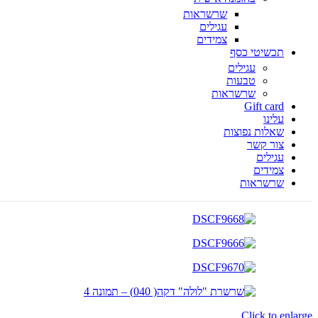
שרשראות
עגילים
צמידים
תכשיטי כסף
עגילים
טבעות
שרשראות
Gift card
עלינו
שאלות נפוצות
צור קשר
עגילים
צמידים
שרשראות
Click to enlarge