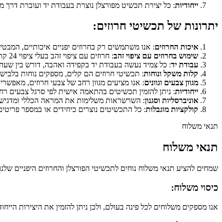
ייחודיות
: כל יצירת תכשיט מפורצלן נוצרת בעבודת יד ועוברת דרך מ
יתרונות של תכשיטי חרוזים:
איכות החרוזים
: אנו משתמשים רק בחרוזים יפניים איכותיים, המבט
שימוש בחרוזים עם ציפוי זהב
: חרוזים עם ציפוי זהב בעלי ציפוי 24 קראט מציעים הגנה איכותית ומשופרת יותר, המאריכים את אורך חיי התכשיט.
עבודת יד
: כל צמיד נעשה בעבודת יד בקפידה ואהבה, דורש בין שעה 
קלות משקל ונוחות
: תכשיטי חרוזים הם קלים, מספקים נוחות בלביש
מגוון צבעים וגוונים
: אנו מציעים מגוון רחב של צבעי חרוזים, מאפשר
ייחודיות
: ניתן להזמין תכשיטים בהתאמה אישית לפי סרגל צבעים רחב,
אוניברסליות וסגנון
: השרשראות משלימות את המראה הכללי ומדגישות
קולקציות מוגבלות
: כל התכשיטים נוצרים כיחידים או במספר פריטים 
תנאי משלוח
תנאי משלוח
שמחים להציע תנאי משלוח נוחים לתכשיטי הפורצלן והחרוזים היפניים שלנו.
כיסוי משלוח:
אנו מספקים משלוחים לכל פינה בעולם, ולכן ניתן להזמין את היצירות הייחו