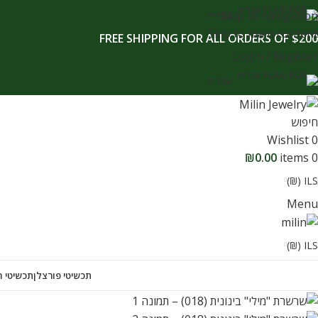
לתוכן
Skip to navigation
עברית
Skip to main content
FREE SHIPPING FOR ALL ORDERS OF $200
Login / Register
עברית
חיפוש
Wishlist
0
₪
0.00
items
0
ILS (₪)
Menu
ILS (₪)
תכשיטי פורצלן
תכשיטי ח