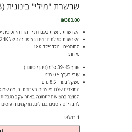
שרשרת "מילי" בינונית (018)
₪
380.00
השרשרת נעשית בעבודת יד מחרוזי זכוכית יפניים i
השרשרת כוללת חרוזים בציפוי זהב של 24K
התוספים גולדפילד 18K
מידות:
אורך 39-45 ס"מ (ניתן לכיוונון)
עובי בערך 0.5 ס"מ
משקל בערך 8.5 גרם
המוצרים שלנו מיוצרים בעבודת יד, מה שמוסיף
המוצר במציאות לתמונה באתר עקב מגבלות ה
להבדלים קטנים בגדלים, מרקמים ודפוסים ש
1 במלאי
הו