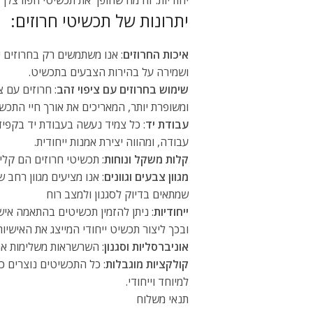
יחודיות. זה מה שהופך את תכשיטי הפורצלן למ
יתרונות של תכשיטי חרוזים:
איכות החרוזים
: אנו משתמשים רק בחרוזים יפ
ושמירה על בהירות הצבעים בתכשיט.
שימוש בחרוזים עם ציפוי זהב
ומשופרת יותר, המאריכים את אורך חיי התכשי
עבודת יד
: כל צמיד נעשה בעבודת יד בקפיד
עבודה, ומהווה יצירת אמנות ייחודית.
קלות משקל ונוחות
: תכשיטי חרוזים הם קלי
מגוון צבעים וגוונים
: אנו מציעים מגוון רחב
שמתאים בדיוק לסגנון ולמצב רוח
ייחודיות
: ניתן להזמין תכשיטים בהתאמה איש
ובכך ליצור תכשיט ייחודי המייצג את האישיות
אוניברסליות וסגנון
: השרשראות משלימות את
קולקציות מוגבלות
: כל התכשיטים נוצרים כ
למיוחד וייחודי.
תנאי משלוח