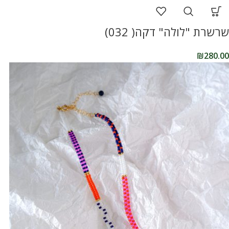
שרשרת "לולה" דקה( 032)
₪
280.00