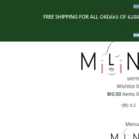
לתוכן
Skip to navigation
עברית
Skip to main content
FREE SHIPPING FOR ALL ORDERS OF $200
Login / Register
עברית
חיפוש
Wishlist
0
₪
0.00
items
0
ILS (₪)
Menu