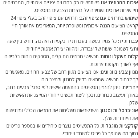
איכות החרוזים
: אנו משתמשים רק בחרוזים יפניים איכותיים, המבטיחים
חיי שירות ארוכים ושמירה על בהירות הצבעים בתכשיט.
שימוש בחרוזים עם ציפוי זהב
: חרוזים עם ציפוי זהב בעלי ציפוי 24
קראט מציעים הגנה איכותית ומשופרת יותר, המאריכים את אורך חיי
התכשיט.
עבודת יד
: כל צמיד נעשה בעבודת יד בקפידה ואהבה, דורש בין שעה
וחצי לשמונה שעות של עבודה, ומהווה יצירת אמנות ייחודית.
קלות משקל ונוחות
: תכשיטי חרוזים הם קלים, מספקים נוחות בלבישה
אף לאורך תקופות ארוכות.
מגוון צבעים וגוונים
: אנו מציעים מגוון רחב של צבעי חרוזים, מאפשרים
לך לבחור תכשיט שמתאים בדיוק לסגנון ולמצב רוח
ייחודיות
: ניתן להזמין תכשיטים בהתאמה אישית לפי סרגל צבעים רחב,
באורך ועיצוב נבחרים. ובכך ליצור תכשיט ייחודי המייצג את האישיות
שלכן.
אוניברסליות וסגנון
: השרשראות משלימות את המראה הכללי ומדגישות
את הייחודיות שלך.
קולקציות מוגבלות
: כל התכשיטים נוצרים כיחידים או במספר פריטים
נמוך מה שהופך כל פריט למיוחד וייחודי.