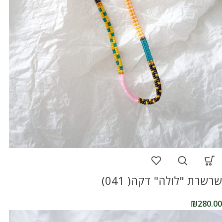
שרשרת "לולה" דקה( 041)
₪
280.00