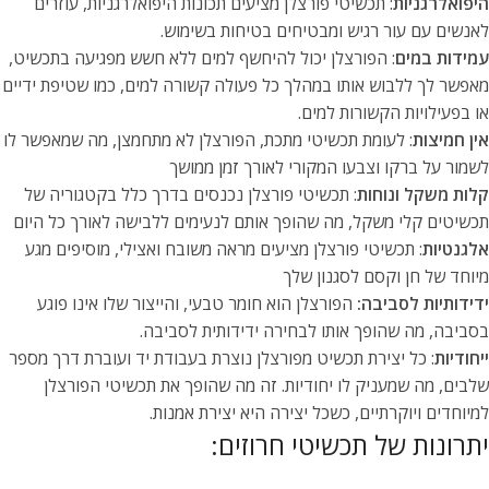
היפואלרגניות
: תכשיטי פורצלן מציעים תכונות היפואלרגניות, עוזרים
לאנשים עם עור רגיש ומבטיחים בטיחות בשימוש.
עמידות במים
: הפורצלן יכול להיחשף למים ללא חשש מפגיעה בתכשיט,
מאפשר לך ללבוש אותו במהלך כל פעולה קשורה למים, כמו שטיפת ידיים
או בפעילויות הקשורות למים.
אין חמיצות
: לעומת תכשיטי מתכת, הפורצלן לא מתחמצן, מה שמאפשר לו
לשמור על ברקו וצבעו המקורי לאורך זמן ממושך
קלות משקל ונוחות
: תכשיטי פורצלן נכנסים בדרך כלל בקטגוריה של
תכשיטים קלי משקל, מה שהופך אותם לנעימים ללבישה לאורך כל היום
אלגנטיות
: תכשיטי פורצלן מציעים מראה משובח ואצילי, מוסיפים מגע
מיוחד של חן וקסם לסגנון שלך
ידידותיות לסביבה:
הפורצלן הוא חומר טבעי, והייצור שלו אינו פוגע
בסביבה, מה שהופך אותו לבחירה ידידותית לסביבה.
ייחודיות
: כל יצירת תכשיט מפורצלן נוצרת בעבודת יד ועוברת דרך מספר
שלבים, מה שמעניק לו יחודיות. זה מה שהופך את תכשיטי הפורצלן
למיוחדים ויוקרתיים, כשכל יצירה היא יצירת אמנות.
יתרונות של תכשיטי חרוזים: