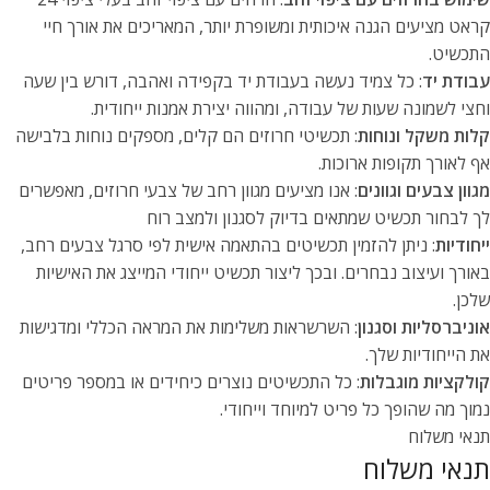
קראט מציעים הגנה איכותית ומשופרת יותר, המאריכים את אורך חיי
התכשיט.
עבודת יד
: כל צמיד נעשה בעבודת יד בקפידה ואהבה, דורש בין שעה
וחצי לשמונה שעות של עבודה, ומהווה יצירת אמנות ייחודית.
קלות משקל ונוחות
: תכשיטי חרוזים הם קלים, מספקים נוחות בלבישה
אף לאורך תקופות ארוכות.
מגוון צבעים וגוונים
: אנו מציעים מגוון רחב של צבעי חרוזים, מאפשרים
לך לבחור תכשיט שמתאים בדיוק לסגנון ולמצב רוח
ייחודיות
: ניתן להזמין תכשיטים בהתאמה אישית לפי סרגל צבעים רחב,
באורך ועיצוב נבחרים. ובכך ליצור תכשיט ייחודי המייצג את האישיות
שלכן.
אוניברסליות וסגנון
: השרשראות משלימות את המראה הכללי ומדגישות
את הייחודיות שלך.
קולקציות מוגבלות
: כל התכשיטים נוצרים כיחידים או במספר פריטים
נמוך מה שהופך כל פריט למיוחד וייחודי.
תנאי משלוח
תנאי משלוח