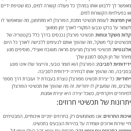
מאפשר לך ללבוש אותו במהלך כל פעולה קשורה למים, כמו שטיפת ידיים
או בפעילויות הקשורות למים.
אין חמיצות
: לעומת תכשיטי מתכת, הפורצלן לא מתחמצן, מה שמאפשר לו
לשמור על ברקו וצבעו המקורי לאורך זמן ממושך
קלות משקל ונוחות
: תכשיטי פורצלן נכנסים בדרך כלל בקטגוריה של
תכשיטים קלי משקל, מה שהופך אותם לנעימים ללבישה לאורך כל היום
אלגנטיות
: תכשיטי פורצלן מציעים מראה משובח ואצילי, מוסיפים מגע
מיוחד של חן וקסם לסגנון שלך
ידידותיות לסביבה:
הפורצלן הוא חומר טבעי, והייצור שלו אינו פוגע
בסביבה, מה שהופך אותו לבחירה ידידותית לסביבה.
ייחודיות
: כל יצירת תכשיט מפורצלן נוצרת בעבודת יד ועוברת דרך מספר
שלבים, מה שמעניק לו יחודיות. זה מה שהופך את תכשיטי הפורצלן
למיוחדים ויוקרתיים, כשכל יצירה היא יצירת אמנות.
יתרונות של תכשיטי חרוזים:
איכות החרוזים
: אנו משתמשים רק בחרוזים יפניים איכותיים, המבטיחים
חיי שירות ארוכים ושמירה על בהירות הצבעים בתכשיט.
שימוש בחרוזים עם ציפוי זהב
: חרוזים עם ציפוי זהב בעלי ציפוי 24