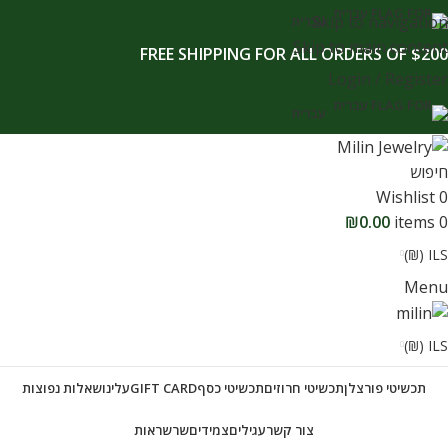
לתוכן
Skip to navigation
עברית
Skip to main content
FREE SHIPPING FOR ALL ORDERS OF $200
Login / Register
עברית
חיפוש
Wishlist
0
₪
0.00
items
0
ILS (₪)
Menu
ILS (₪)
תכשיטי פורצלן
תכשיטי חרוזים
תכשיטי כסף
GIFT CARD
עלינו
שאלות נפוצות
צור קשר
עגילים
צמידים
שרשראות