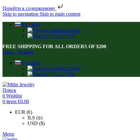
Перейти к содержимому
Skip to navigation
Skip to main content
Русский
English
עברית
FREE SHIPPING FOR ALL ORDERS OF $200
Login / Register
Русский
English
עברית
Поиск
0
Wishlist
0
items
€
0.00
EUR (€)
ILS (₪)
USD ($)
Menu