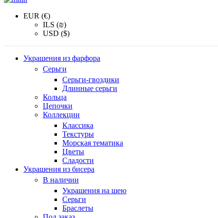
EUR (€)
ILS (₪)
USD ($)
Украшения из фарфора
Серьги
Серьги-гвоздики
Длинные серьги
Кольца
Цепочки
Коллекции
Классика
Текстуры
Морская тематика
Цветы
Сладости
Украшения из бисера
В наличии
Украшения на шею
Серьги
Браслеты
Под заказ