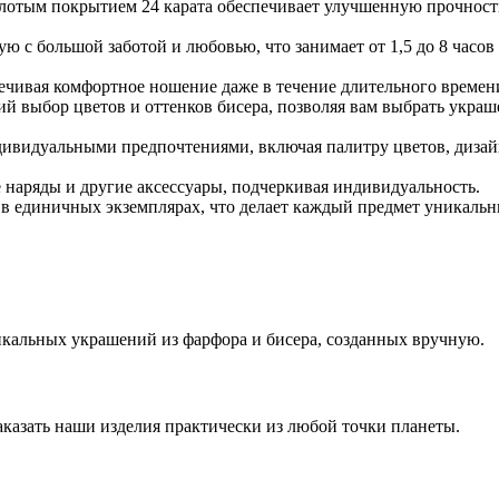
золотым покрытием 24 карата обеспечивает улучшенную прочност
ую с большой заботой и любовью, что занимает от 1,5 до 8 часо
печивая комфортное ношение даже в течение длительного времен
й выбор цветов и оттенков бисера, позволяя вам выбрать украше
дивидуальными предпочтениями, включая палитру цветов, дизайн
 наряды и другие аксессуары, подчеркивая индивидуальность.
я в единичных экземплярах, что делает каждый предмет уникаль
кальных украшений из фарфора и бисера, созданных вручную.
аказать наши изделия практически из любой точки планеты.