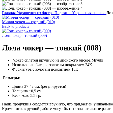
Главная
Украшения из бисера
Под заказ
Украшения на шею
Лол
Милли чокер — средний (010)
Back to products
Лола чокер - тонкий (009)
Лола чокер — тонкий (008)
Чокер сплетен вручную из японского бисера Miyuki
Использован бисер с золотым покрытием 24К
Фурнитура с золотым покрытием 18К
Размеры:
Длина 37-42 см. (регулируется)
Толщина ~0,5 см.
Вес около 5.5 гр.
Наша продукция создается вручную, что придает ей уникальнос
Кроме того, в ручной работе могут быть незначительные разли