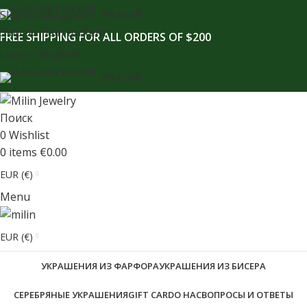
содержимому
Skip to navigation
РУССКИЙ
Skip to main content
FREE SHIPPING FOR ALL ORDERS OF $200
Login / Register
РУССКИЙ
Поиск
0
Wishlist
0
items
€
0.00
EUR (€)
Menu
EUR (€)
УКРАШЕНИЯ ИЗ ФАРФОРА
УКРАШЕНИЯ ИЗ БИСЕРА
СЕРЕБРЯНЫЕ УКРАШЕНИЯ
GIFT CARD
О НАС
ВОПРОСЫ И ОТВЕТЫ