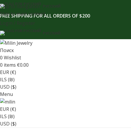
содержимому
Skip to navigation
РУССКИЙ
Skip to main content
FREE SHIPPING FOR ALL ORDERS OF $200
Login / Register
РУССКИЙ
Поиск
0
Wishlist
0
items
€
0.00
EUR (€)
ILS (₪)
USD ($)
Menu
EUR (€)
ILS (₪)
USD ($)