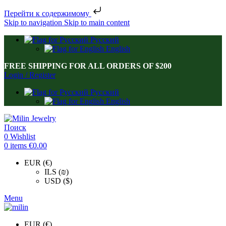
Перейти к содержимому
Skip to navigation
Skip to main content
Русский
English
FREE SHIPPING FOR ALL ORDERS OF $200
Login / Register
Русский
English
Поиск
0
Wishlist
0
items
€
0.00
EUR (€)
ILS (₪)
USD ($)
Menu
EUR (€)