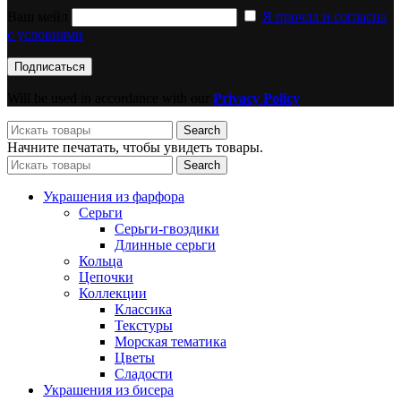
Ваш мейл
Я прочла и согласна
с условиями
Will be used in accordance with our
Privacy Policy
Search
Начните печатать, чтобы увидеть товары.
Search
Украшения из фарфора
Серьги
Серьги-гвоздики
Длинные серьги
Кольца
Цепочки
Коллекции
Классика
Текстуры
Морская тематика
Цветы
Сладости
Украшения из бисера