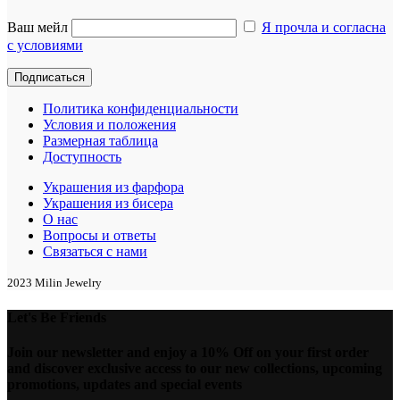
Ваш мейл
Я прочла и согласна
с условиями
Политика конфиденциальности
Условия и положения
Размерная таблица
Доступность
Украшения из фарфора
Украшения из бисера
О нас
Вопросы и ответы
Связаться с нами
2023 Milin Jewelry
Let's Be Friends
Join our newsletter and enjoy a 10% Off on your first order
and discover exclusive access to our new collections, upcoming
promotions, updates and special events