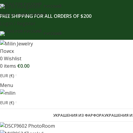
содержимому
Skip to navigation
РУССКИЙ
Skip to main content
FREE SHIPPING FOR ALL ORDERS OF $200
Login / Register
РУССКИЙ
Поиск
0
Wishlist
0
items
€
0.00
EUR (€)
Menu
EUR (€)
УКРАШЕНИЯ ИЗ ФАРФОРА
УКРАШЕНИЯ И