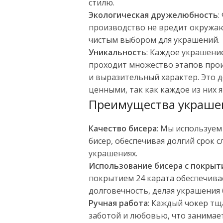
стилю.
Экологическая дружелюбность
:
производство не вредит окружаю
чистым выбором для украшений.
Уникальность
: Каждое украшени
проходит множество этапов прои
и выразительный характер. Это 
ценными, так как каждое из них 
Преимущества украшен
Качество бисера
: Мы используе
бисер, обеспечивая долгий срок 
украшениях.
Использование бисера с покры
покрытием 24 карата обеспечива
долговечность, делая украшения
Ручная работа
: Каждый чокер тщ
заботой и любовью, что занимает 