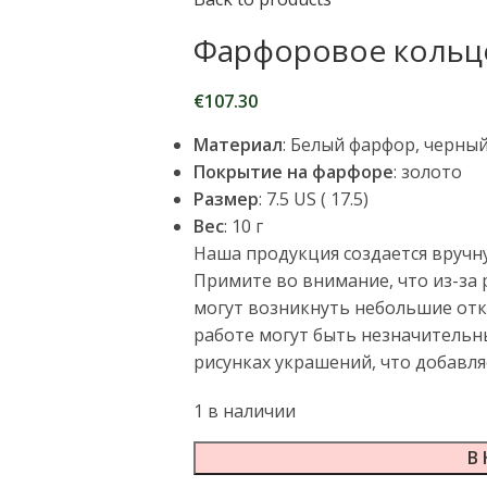
Фарфоровое кольц
€
107.30
Материал
: Белый фарфор, черны
Покрытие на фарфоре
: золото
Размер
: 7.5 US ( 17.5)
Вес
: 10 г
Наша продукция создается вручну
Примите во внимание, что из-за
могут возникнуть небольшие откл
работе могут быть незначительны
рисунках украшений, что добавл
1 в наличии
В