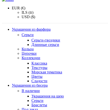
EUR (€)
ILS (₪)
USD ($)
Украшения из фарфора
Серьги
Серьги-гвоздики
Длинные серьги
Кольца
Цепочки
Коллекции
Классика
Текстуры
Морская тематика
Цветы
Сладости
Украшения из бисера
В наличии
Украшения на шею
Серьги
Браслеты
Под заказ