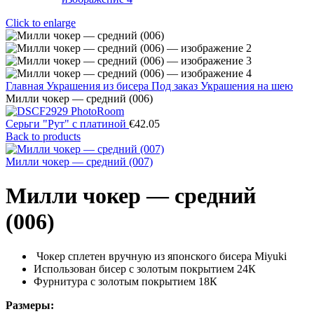
Click to enlarge
Главная
Украшения из бисера
Под заказ
Украшения на шею
Милли чокер — средний (006)
Серьги "Рут" с платиной
€
42.05
Back to products
Милли чокер — средний (007)
Милли чокер — средний
(006)
Чокер сплетен вручную из японского бисера Miyuki
Использован бисер с золотым покрытием 24К
Фурнитура с золотым покрытием 18К
Размеры: