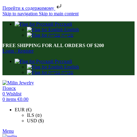
Перейти к содержимому
Skip to navigation
Skip to main content
Русский
English
עברית
FREE SHIPPING FOR ALL ORDERS OF $200
Login / Register
Русский
English
עברית
Поиск
0
Wishlist
0
items
€
0.00
EUR (€)
ILS (₪)
USD ($)
Menu