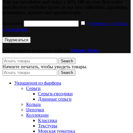
Join our newsletter and enjoy a 10% Off on your first order
and discover exclusive access to our new collections, upcoming
promotions, updates and special events
Ваш мейл
Я прочла и согласна
с условиями
Will be used in accordance with our
Privacy Policy
Search
Начните печатать, чтобы увидеть товары.
Search
Украшения из фарфора
Серьги
Серьги-гвоздики
Длинные серьги
Кольца
Цепочки
Коллекции
Классика
Текстуры
Морская тематика