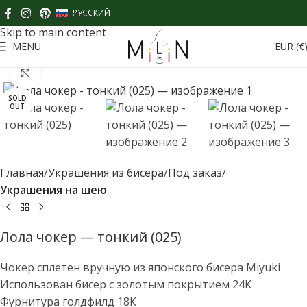
содержимому
РУССКИЙ
Skip to navigation
Skip to main content
MENU
EUR (€
Click to enlarge
SOLD
OUT
Главная
Украшения из бисера
Под заказ
Украшения на шею
Лола чокер — тонкий (025)
Чокер сплетен вручную из японского бисера Miyuki
Использован бисер с золотым покрытием 24К
Фурнитура голдфилд 18К